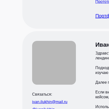
Протот
Порт
Ива
Здравст
лендинг
Подход 
изучаю 
Далее 
Если в
Связаться:
кейсом,
ivan.ilukhin@mail.ru
Использ