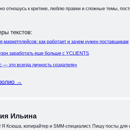
но отношусь к критике, люблю правки и сложные темы, пост
ры текстов:
я маркетплейсов: как работает и зачем нужен поставщикам
сезон заработать еще больше с YCLIENTS
с — это всегда личность создателя»
фолио →
ия Ильина
 Я Ксюша, копирайтер и SMM-специалист. Пишу посты для с