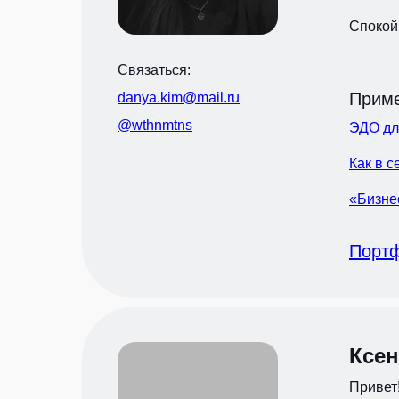
Спокой
Связаться:
Приме
danya.kim@mail.ru
@wthnmtns
ЭДО дл
Как в 
«Бизне
Порт
Ксен
Привет!