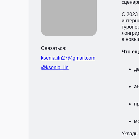
сценар
С 2023
интерне
туропе
лонгри
в новы
Связаться:
Что ещ
ksenia.iln27@gmail.com
@ksenia_iln
д
а
п
м
Уклады