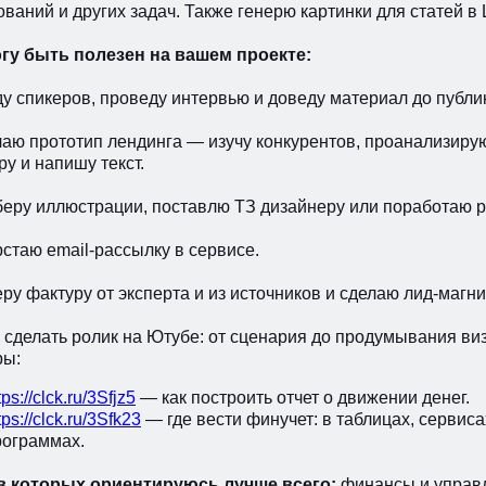
ваний и других задач. Также генерю картинки для статей в
гу быть полезен на вашем проекте:
у спикеров, проведу интервью и доведу материал до публи
аю прототип лендинга — изучу конкурентов, проанализиру
ру и напишу текст.
еру иллюстрации, поставлю ТЗ дизайнеру или поработаю р
стаю email-рассылку в сервисе.
у фактуру от эксперта и из источников и сделаю лид-магни
 сделать ролик на Ютубе: от сценария до продумывания виз
ры:
tps://clck.ru/3Sfjz5
— как построить отчет о движении денег.
tps://clck.ru/3Sfk23
— где вести финучет: в таблицах, сервис
рограммах.
в которых ориентируюсь лучше всего:
финансы и управле