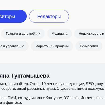
Авторы
Редакторы
Техника и автомобили
Медицина
Недвижимость и
с и управление
Маркетинг и продажи
Психология
ьяна Туктамышева
ист, копирайтер. Около 10 лет пишу продающие, SEO-, вну
 соцсети, email-рассылки, пуши. С удовольствием возьмусь 
а в СМИ, сотрудничала с Контуром, YClients, Инглекс, писа
ю в финтехе.