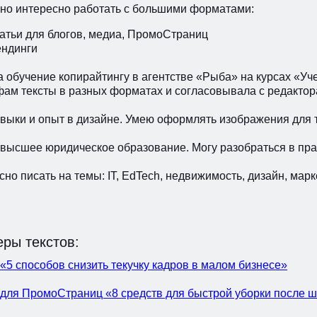
но интересно работать с большими форматами:
татьи для блогов, медиа, ПромоСтраниц
ендинги
 обучение копирайтингу в агентстве «Рыба» на курсах «Уч
фам тексты в разных форматах и согласовывала с редактор
авыки и опыт в дизайне. Умею оформлять изображения для т
 высшее юридическое образование. Могу разобраться в пра
но писать на темы: IT, EdTech, недвижимость, дизайн, марке
ры текстов:
«5 способов снизить текучку кадров в малом бизнесе»
 для ПромоСтраниц «8 средств для быстрой уборки после