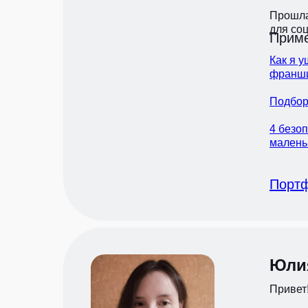
Прошла 
для со
Приме
Как я у
франши
Подбор
4 безо
малень
Порт
Юли
Привет!