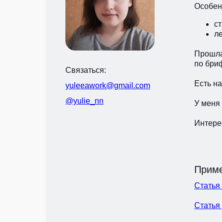
Особен
с
л
Прошла
по бри
Связаться:
Есть н
yuleeawork@gmail.com
@yulie_nn
У меня
Интерес
Приме
Статья 
Статья