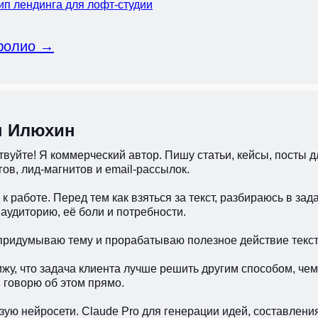
ип лендинга для лофт-студии
фолио →
н Илюхин
вуйте! Я коммерческий автор. Пишу статьи, кейсы, посты д
ов, лид-магнитов и email-рассылок.
к работе. Перед тем как взяться за текст, разбираюсь в зад
аудиторию, её боли и потребности.
придумываю тему и прорабатываю полезное действие текста
ижу, что задача клиента лучше решить другим способом, ч
 говорю об этом прямо.
ую нейросети. Claude Pro для генерации идей, составления