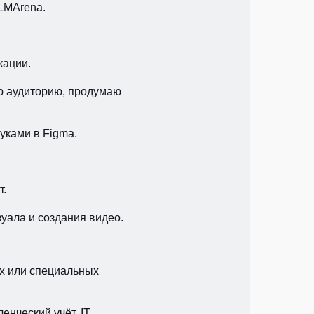
 LMArena.
кации.
ю аудиторию, продумаю
уками в Figma.
т.
уала и создания видео.
ах или специальных
нческий учёт, IT,