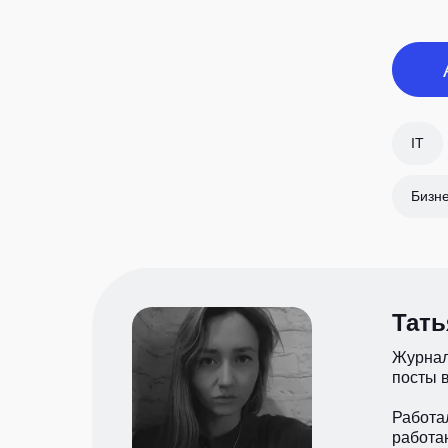
IT
Бизне
Тат
Журнал
посты в
Работал
работа