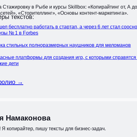
Стажировку в Рыбе и курсы Skillbox: «Копирайтинг от, А д
цсетей», «Сторителлинг», «Основы контент-маркетинга».
ры текстов:
шел бесплатно работать в стартап, а через 6 лет стал соос
зы № 1 в Forbes
ка стильных полноразмерных наушников для меломанов
пасные платформы для создания игр, с которыми справятся
кие дети
фолио →
я Намаконова
 Я копирайтер, пишу тексты для бизнес-задач.