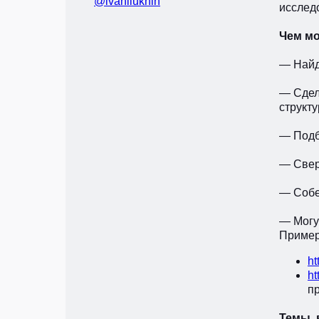
@ivanilukhin
исследо
Чем мо
— Найд
— Сдел
структу
— Подб
— Свер
— Собер
— Могу
Приме
ht
ht
п
Темы, 