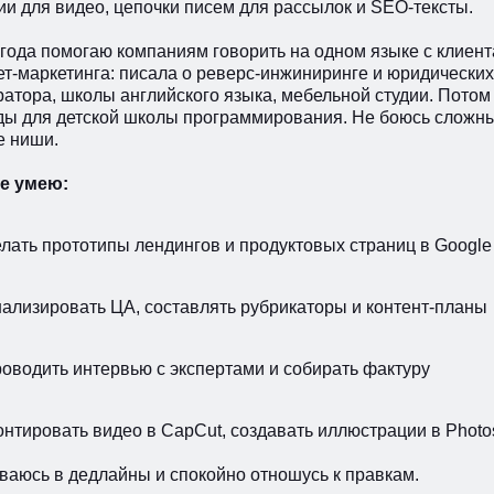
ии для видео, цепочки писем для рассылок и SEO-тексты.
 года помогаю компаниям говорить на одном языке с клиент
т-маркетинга: писала о реверс-инжиниринге и юридических 
ратора, школы английского языка, мебельной студии. Потом
ды для детской школы программирования. Не боюсь сложны
е ниши.
е умею:
елать прототипы лендингов и продуктовых страниц в Googl
нализировать ЦА, составлять рубрикаторы и контент-планы
роводить интервью с экспертами и собирать фактуру
онтировать видео в CapCut, создавать иллюстрации в Photo
ваюсь в дедлайны и спокойно отношусь к правкам.