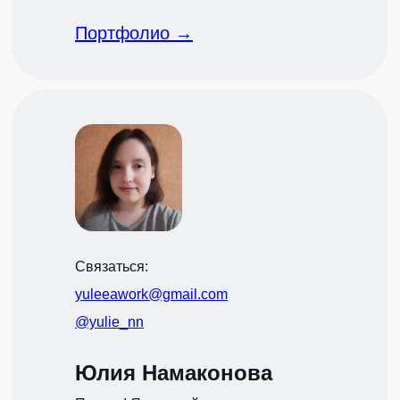
Портфолио →
Связаться:
yuleeawork@gmail.com
@yulie_nn
Юлия Намаконова