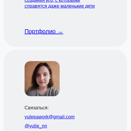
создания игр, с которыми
справятся даже маленькие дети
Портфолио →
Связаться:
yuleeawork@gmail.com
@yulie_nn