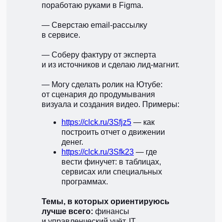
поработаю руками в Figma.
— Сверстаю email-рассылку
в сервисе.
— Соберу фактуру от эксперта
и из источников и сделаю лид-магнит.
— Могу сделать ролик на Ютубе:
от сценария до продумывания
визуала и создания видео. Примеры:
https://clck.ru/3Sfjz5
— как
построить отчет о движении
денег.
https://clck.ru/3Sfk23
— где
вести финучет: в таблицах,
сервисах или специальных
программах.
Темы, в которых ориентируюсь
лучше всего:
финансы
и управленческий учёт, IT,