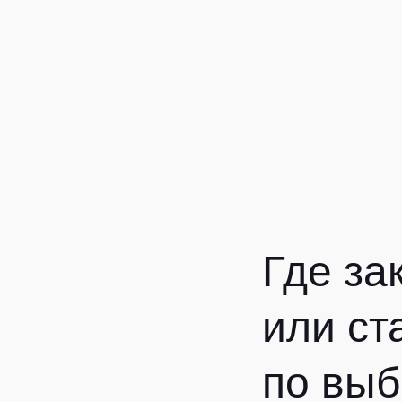
Где за
или ст
по выб