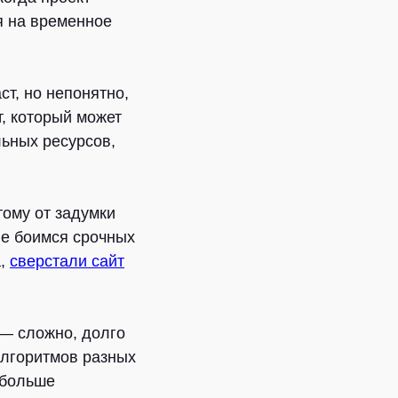
я на временное
ст, но непонятно,
т, который может
льных ресурсов,
ому от задумки
не боимся срочных
а,
сверстали сайт
 — сложно, долго
алгоритмов разных
 больше