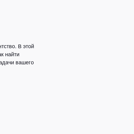
тство. В этой
ак найти
задачи вашего