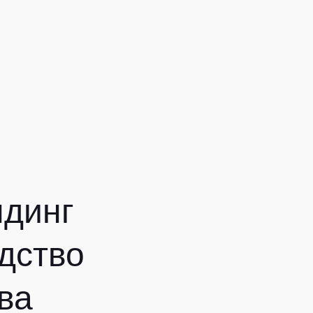
ндинг
одство
ва