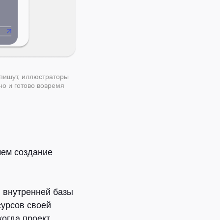
 пишут, иллюстраторы
но и готово вовремя
чем создание
 внутренней базы
сурсов своей
когда проект