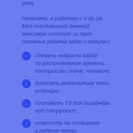
раза.
Например, я работаю с 9 до 18.
Мой сегодняшний дневной
максимум состоит из трех
основных рабочих задач и текучки:
Клиентам
Авторам
сделать наброски гайда
✓
Кейсы
Курсы
по распределению времени,
Блог
Карьера
который вы сейчас читаете,
ЖИР
Рыба.fm
дописать редполитику мини-
✓
редакции,
Партнерская
программа
составить ТЗ для дизайнера
✓
под спецпроект,
ВК
TELEGRAM
Виси.ру
ответить на сообщения
✓
в рабочих чатах.