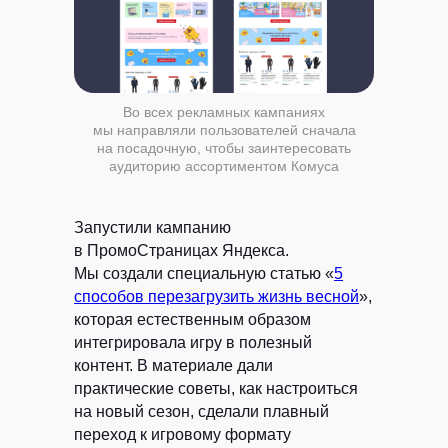
Партнерская
программа
Во всех рекламных кампаниях
мы направляли пользователей сначала
ВК
TELEGRAM
Виси.ру
на посадочную, чтобы заинтересовать
аудиторию ассортиментом Комуса
Запустили кампанию
в ПромоСтраницах Яндекса.
Мы создали специальную статью «
5
Политика конфиденциальности
способов перезагрузить жизнь весной
»,
©
РЫБА, 2026
которая естественным образом
интегрировала игру в полезный
контент. В материале дали
практические советы, как настроиться
на новый сезон, сделали плавный
переход к игровому формату