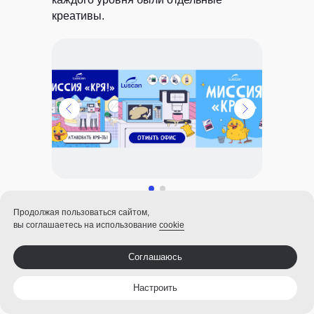
креативы.
Баннеры для уровня «Офис»
Продолжая пользоваться сайтом,
вы соглашаетесь на использование
cookie
Отдельно дизайнеры подготовили один
Соглашаюсь
анимированный баннер, который
демонстрировал геймплей и реакции
Настроить
утки. Ролик опубликовали в социальных
сетях.