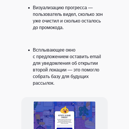
Визуализацию прогресса
—
пользователь видел, сколько зон
уже очистил и сколько осталось
до промокода.
Всплывающее окно
с предложением оставить email
Согласен
на обработку моих данных
для уведомления об открытии
в соответствии
с политикой
конфиденциальности
второй локации — это помогло
собрать базу для будущих
Хочу получать
рассылку с советами,
рассылок.
статьями про контент-маркетинг и новостями
ОТПРАВИТЬ