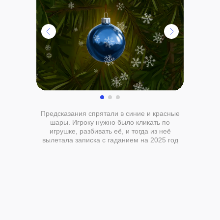
Предсказания спрятали в синие и красные
шары. Игроку нужно было кликать по
игрушке, разбивать её, и тогда из неё
вылетала записка с гаданием на 2025 год