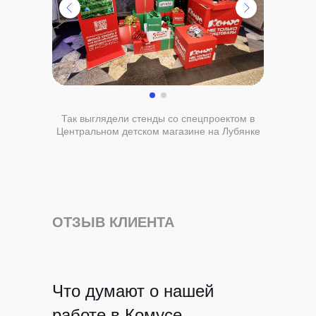
Клиентам
Авторам
Кейсы
Курсы
Так выглядели стенды со спецпроектом в
Блог
ЖИР
Центральном детском магазине на Лубянке
Рыба.fm
Партнерская
программа
ОТЗЫВ КЛИЕНТА
ВК
TELEGRAM
Виси.ру
Что думают о нашей
работе в Комусе