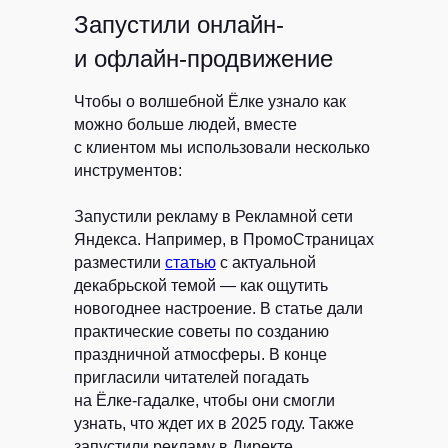
Запустили онлайн-
и офлайн-продвижение
HELLO@RYBA.TEAM
Чтобы о волшебной Ёлке узнало как
можно больше людей, вместе
с клиентом мы использовали несколько
инструментов:
Запустили рекламу в Рекламной сети
Яндекса.
Например, в ПромоСтраницах
разместили
статью
с актуальной
декабрьской темой — как ощутить
новогоднее настроение. В статье дали
практические советы по созданию
праздничной атмосферы. В конце
пригласили читателей погадать
на Ёлке-гадалке, чтобы они смогли
узнать, что ждет их в 2025 году. Также
Согласен
на обработку моих данных
в соответствии
с политикой
запустили рекламу в Директе.