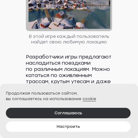
В этой игре каждый пользователь
найдет свою любимую локацию
Разработчики игры предлагают
насладиться поездками
по различным локациям. Можно
кататься по оживленным
трассам, крутым утесам и даже
перемещаться за пределы
маршрутов, чтобы находить
Продолжая пользоваться сайтом,
вы соглашаетесь на использование
cookie
секретные места.
Как пользоваться.
Управление
Соглашаюсь
героем несложное —
достаточно освоить несколько
Настроить
движений. Чтобы лыжник
оттолкнулся палками и поехал,