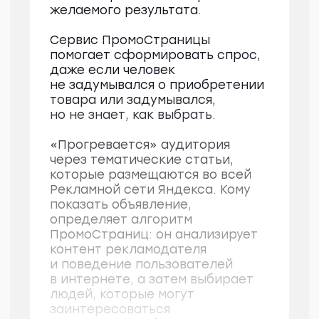
для учителей и универсальная идея,
что подарить взамен. Автору нужно
было проанализировать фактуру
от клиента, сделать подборку
неудачных подарков и органично
встроить рекламу канцтоваров
Attache. К статье нужно было
подобрать обложку и иллюстрации.
Топ-5 неудачных
подарков учителю
на 8 Марта и чем
порадовать
в праздник
В преддверии 8 марта школьные
чаты «гудят» по поводу подарков
для учителей. Родители
обсуждают варианты, ругаются
из-за денег — сплошной стресс.
Но даже если удается быстро