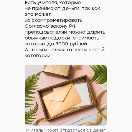
Есть учителя, которые
в них есть
не принимают деньги, так как
Игры-антистресс, раскраски
это может
и медитации
их скомпрометировать.
Согласно закону РФ
После рабочего дня мозг часто
перегружен, в теле усталость —
преподавателям можно дарить
не хочется ничего, кроме как лечь
обычные подарки, стоимость
на диван и зависнуть в интернете.
которых до 3000 рублей.
Но провести вечер можно
не только за скроллингом
А деньги нельзя отнести к этой
соцсетей и просмотром сериалов.
категории.
Лучше скачать пару приложений,
чтобы поиграть, создать шедевр,
а потом и найти Дзен. Расскажем
о 6 вариантах, которые помогут
расслабить мозг и отвлечься
от забот.
Учитель может отказаться от денег,