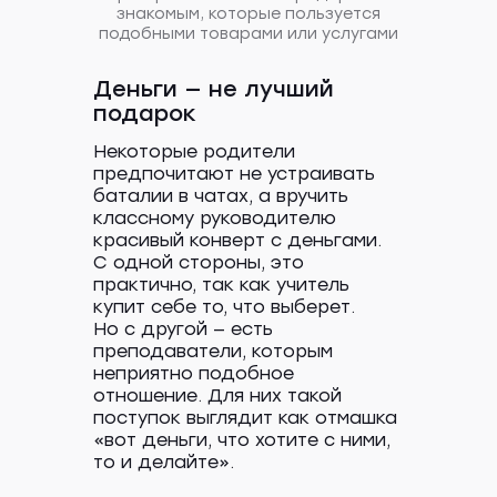
знакомым, которые пользуется
для красоты, дома, дачи и офиса,
регулярно появляются новые
подобными товарами или услугами
категории (от надувных матрасов
до бас-гитар). Ситилинк посещают
более 35 миллионов человек в месяц.
Деньги — не лучший
подарок
Задача
Некоторые родители
У клиента есть Журнал Ситилинк.
предпочитают не устраивать
В нем есть раздел «Гаджеты»,
баталии в чатах, а вручить
и Ситилинк хочет опубликовать
там статью на тему «Подборка
классному руководителю
мобильных приложений, которые
красивый конверт с деньгами.
помогут расслабиться». Автору нужно
С одной стороны, это
было собрать не менее 5 приложений
и описать, как они работают,
практично, так как учитель
как помогут разгрузить голову.
купит себе то, что выберет.
Но с другой — есть
преподаватели, которым
неприятно подобное
отношение. Для них такой
поступок выглядит как отмашка
6 приложений
«вот деньги, что хотите с ними,
для разгрузки ума:
то и делайте».
какие советуем и что