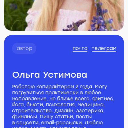
йога, бьюти, психология, медицина,
строительство, дизайн, эзотерика,
финансы. Пишу статьи, посты
в соцсети, email-рассылки. Люблю
использовать сторителлинг.
Прошел курс для авторов
Учебка
в редакции Рыба
Входит
в ТОП-3
учеников
потока
кейс