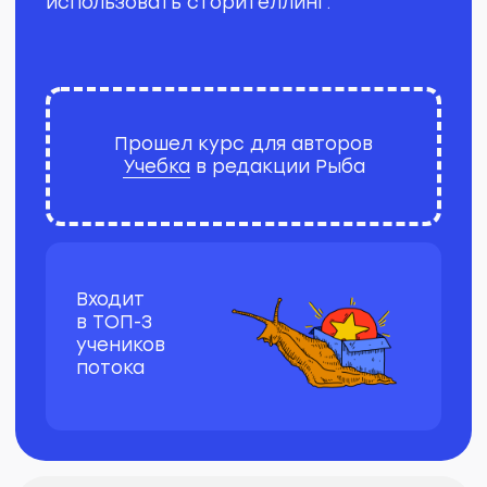
Пост про Яндекс
ПромоСтраницы
О проекте
Яндекс ПромоСтраницы — это такая
площадка для бизнеса. Компании
пишут рекламные статьи с пиаром
товаров и услуг. А Яндекс
за определенную плату показывает
эту статью другим пользователям
в своей рекомендательной системе
(РСЯ). Заинтересованные люди видят
баннер, кликают по нему и читают
текст. А из статьи пользователи уже
переходят на сайт клиента, если
реклама товара в статье
их заинтересовала.
Задача
С помощью поста Яндекс хочет
прорекламировать ПромоСтраницы.
Он хочет, чтобы больше людей
приходили постить свои статьи на эту
площадку. Аудитория поста —
руководители бизнеса и маркетологи.