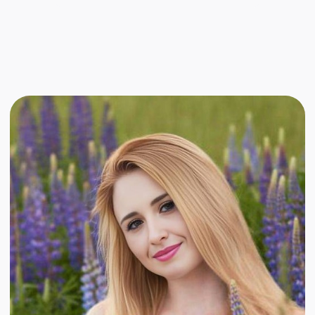
автор
почта
телеграм
Ольга Устимова
Работаю копирайтером 2 года. Могу
погрузиться практически в любое
направление, но ближе всего: фитнес,