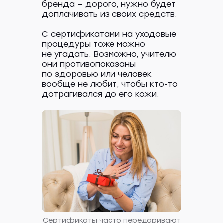
бренда — дорого, нужно будет
доплачивать из своих средств.
С сертификатами на уходовые
процедуры тоже можно
не угадать. Возможно, учителю
они противопоказаны
по здоровью или человек
кейс
вообще не любит, чтобы кто-то
дотрагивался до его кожи.
Статья в Журнал
Ситилинк
О проекте
Ситилинк — это онлайн-магазин
техники и вещей для жизни.
Они продают десятки тысяч
наименований товаров и помогают
не переплачивать. Держат низкие
цены за счет прямых поставок,
большого объема, собственных
магазинов и пунктов выдачи.
В Ситилинк продаются компьютеры,
Сертификаты часто передаривают
гаджеты, бытовая техника