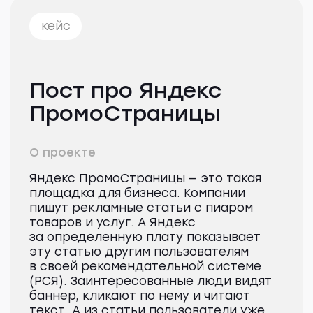
Им пост должен показать, что
ПромоСтраницы решают их проблему:
помогают прогреть статьями тех, кто
еще возможно даже не думал
о покупке какого-либо товара. Перед
тем, как писать пост, автору нужно
было провести интервью с экспертом
и собрать всю нужную фактуру.
Зачем брендам
размещать рекламу
в ПромоСтраницах:
преимущества
и кейсы
Когда у бренда заканчивается
«теплая» аудитория, необходимо
«прогреть» новую. Расскажем,
где ее взять и как побудить
к покупке, если проверенные
способы рекламы не приносят