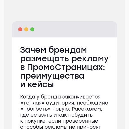
кейс
Статья в Дзен для
интернет-магазина
канцелярии «Комус»
О проекте
«Комус» — это интернет-гипермаркет
товаров для учебы, бизнеса и дома. Они
продают все: от канцелярии
до компьютерной техники и мебели.
У «Комуса» есть собственная торговая
марка Attache, именно ее и нужно было
прорекламировать в статье.
Задача
«Комус» хочет выпустить в Дзене
статью в преддверии 8 марта, чтобы
увеличить продажи канцтоваров
среди родителей. Тема статьи:
N неудачных подарков на 8 Марта