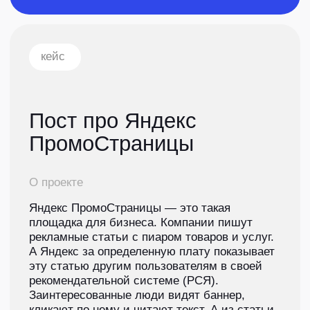
свои статьи на эту площадку. Аудитория
поста — руководители бизнеса
и маркетологи. Им пост должен показать, что
ПромоСтраницы решают их проблему:
помогают прогреть статьями тех, кто еще
возможно даже не думал о покупке какого-
либо товара. Перед тем, как писать пост,
автору нужно было провести интервью
с экспертом и собрать всю нужную фактуру.
Как выйти на новых
клиентов
с ПромоСтраницами
Число горячих клиентов, увы,
небезгранично. За каждого приходится
бороться с конкурентами — часто
в убыток прибыли. Так бизнес
сталкивается с поиском новых
покупателей и вариантов расширения
рынка. Расскажем, как вместе