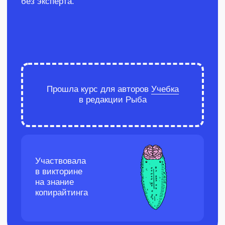
Пост про Яндекс
ПромоСтраницы
О проекте
Яндекс ПромоСтраницы — это такая
площадка для бизнеса. Компании пишут
рекламные статьи с пиаром товаров и услуг.
А Яндекс за определенную плату показывает
эту статью другим пользователям в своей
рекомендательной системе (РСЯ).
Заинтересованные люди видят баннер,
кликают по нему и читают текст. А из статьи
пользователи уже переходят на сайт клиента,
если реклама товара в статье
их заинтересовала.
Задача
С помощью поста Яндекс хочет
прорекламировать ПромоСтраницы. Он хочет,
чтобы больше людей приходили постить