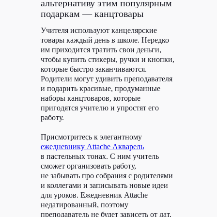
под рукой и помогают расслабиться.
альтернативу этим популярным
Собрали подборку из пяти необычных
подаркам — канцтовары
приложений для смартфона, которые
отвлекут от суеты.
Учителя используют канцелярские
товары каждый день в школе. Нередко
им приходится тратить свои деньги,
чтобы купить стикеры, ручки и кнопки,
которые быстро заканчиваются.
Родители могут удивить преподавателя
и подарить красивые, продуманные
наборы канцтоваров, которые
пригодятся учителю и упростят его
работу.
Присмотритесь к элегантному
ежедневнику Attache Акварель
в пастельных тонах. С ним учитель
сможет организовать работу,
не забывать про собрания с родителями
и коллегами и записывать новые идеи
для уроков. Ежедневник Attache
недатированный, поэтому
преподаватель не будет зависеть от дат,