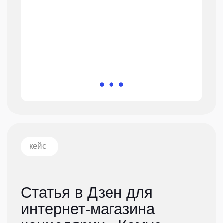
школьников встает насущный вопрос:
«Как выбрать оригинальный и полезный
подарок учителю на 8 марта, который
точно понравится, а не вызовет лишь
улыбку благодарности». Расскажем
о самых распространенных вариантах,
покажем в чем их минусы и предложим
другие интересные идеи
для поздравления.