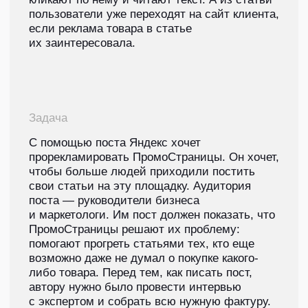
с ПромоСтраницами справиться
с этими проблемами.
ПромоСтраницы — это сервис
продвижения продуктов через
рекламные статьи. Мы привлекаем
аудиторию на этапе выбора, еще
до момента готовности к покупке,
вовлекаем зачёт контента
и продвигаем по воронке к действию.
Как мы это делаем?
Используем обученный алгоритм.
С помощью простых настроек
таргетирования алгоритм покажет
рекламу только заинтересованной
аудитории среди 90+ млн
пользователей.