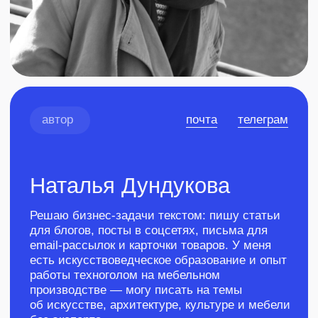
есть искусствоведческое образование и опыт
работы техноголом на мебельном
производстве — могу писать на темы
об искусстве, архитектуре, культуре и мебели
без эксперта.
Прошла курс для авторов
Учебка
в редакции Рыба
Участвовала
в викторине
на знание
копирайтинга
кейс