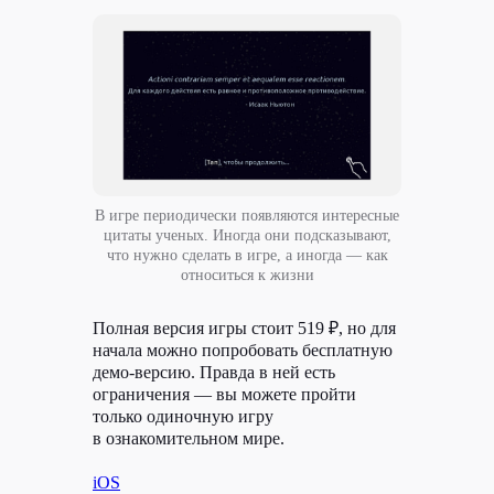
В игре периодически появляются интересные
цитаты ученых. Иногда они подсказывают,
что нужно сделать в игре, а иногда — как
относиться к жизни
Клиентам
Авторам
Полная версия игры стоит 519 ₽, но для
начала можно попробовать бесплатную
Кейсы
Курсы
демо-версию. Правда в ней есть
Блог
ЖИР
ограничения — вы можете пройти
только одиночную игру
Рыба.fm
в ознакомительном мире.
Партнерская
iOS