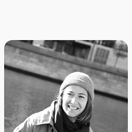
автор
почта
телеграм
Наталья Дундукова
Решаю бизнес-задачи текстом: пишу статьи
для блогов, посты в соцсетях, письма для
email-рассылок и карточки товаров. У меня