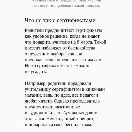
отказываются от сладкого, поэтому они
не смогут попробовать такой подарок
Ситилинк — это онлайн-магазин техники
и вещей для жизни. Они продают десятки
тысяч наименований товаров и помогают
Что не так с сертификатами
не переплачивать. Держат низкие цены
за счет прямых поставок, большого объема,
собственных магазинов и пунктов выдачи.
Родители предпочитают сертификаты
В Ситилинк продаются компьютеры,
как удобное решение, когда не знают,
гаджеты, бытовая техника для красоты,
что подарить учителю на 8 марта. Такой
дома, дачи и офиса, регулярно появляются
новые категории (от надувных матрасов
презент избавляет от беспокойства
до бас-гитар). Ситилинк посещают более 35
о неудачном выборе, так как
миллионов человек в месяц.
преподаватель определится с ним сам.
Но с сертификатом тоже можно
не угадать.
Например, родители порадовали
Задача
учительницу сертификатом в книжный
У клиента есть Журнал Ситилинк. В нем есть
магазин, ведь, по идее, все педагоги
раздел «Гаджеты», и Ситилинк хочет
опубликовать там статью на тему «Подборка
любят читать. Однако преподаватель
мобильных приложений, которые помогут
предпочитает электронные
расслабиться». Автору нужно было собрать
и аудиокниги, а от бумажных давно
не менее 5 приложений и описать, как они
работают, как помогут разгрузить голову.
отказался. Неожиданный поворот,
и подарок оказался бесполезным.