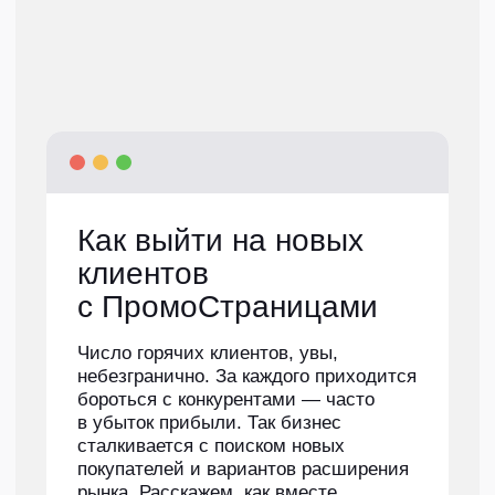
кейс
Статья в Дзен для
интернет-магазина
канцелярии «Комус»
О проекте
«Комус» — это интернет-гипермаркет товаров
для учебы, бизнеса и дома. Они продают все:
от канцелярии до компьютерной техники
и мебели. У «Комуса» есть собственная
торговая марка Attache, именно ее и нужно
было прорекламировать в статье.
Задача
«Комус» хочет выпустить в Дзене статью
в преддверии 8 марта, чтобы увеличить