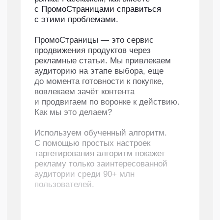
продажи канцтоваров среди родителей. Тема
статьи: N неудачных подарков на 8 Марта
для учителей и универсальная идея, что
подарить взамен. Автору нужно было
проанализировать фактуру от клиента,
сделать подборку неудачных подарков
и органично встроить рекламу канцтоваров
Attache. К статье нужно было подобрать
обложку и иллюстрации.
Цветы, конфеты,
сертификаты: обсудим
самые банальные
подарки учителям
на 8 марта и чем
их заменить
С приходом весны перед родителями