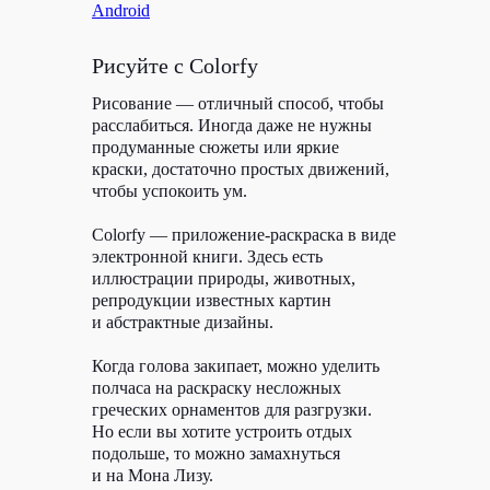
программа
Android
Рисуйте с Colorfy
ВК
TELEGRAM
Виси.ру
Рисование — отличный способ, чтобы
расслабиться. Иногда даже не нужны
продуманные сюжеты или яркие
краски, достаточно простых движений,
чтобы успокоить ум.
Colorfy — приложение-раскраска в виде
Политика конфиденциальности
электронной книги. Здесь есть
иллюстрации природы, животных,
©
РЫБА, 2026
репродукции известных картин
и абстрактные дизайны.
Когда голова закипает, можно уделить
полчаса на раскраску несложных
греческих орнаментов для разгрузки.
Но если вы хотите устроить отдых
подольше, то можно замахнуться
и на Мона Лизу.