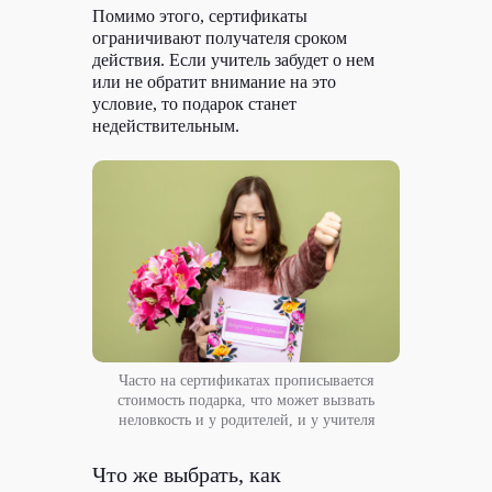
Помимо этого, сертификаты
ограничивают получателя сроком
действия. Если учитель забудет о нем
или не обратит внимание на это
условие, то подарок станет
5 приложений
недействительным.
для медитации, игр
и творчества, которые
помогут разгрузить
голову
Медитируем, рубим дрова и слушаем
музыку ИИ для релаксации
Мы много нервничаем, страдаем
от недосыпа и с трудом балансируем
между работой и личной жизнью. Если
не брать паузы, чтобы снять
напряжение, можно быстро перегореть.
Прогулка на свежем воздухе
Часто на сертификатах прописывается
в тишине — отличный способ
стоимость подарка, что может вызвать
перезагрузиться, но плохая погода
неловкость и у родителей, и у учителя
может все испортить.
В таких случаях на выручку приходят
Что же выбрать, как
мобильные приложения, которые всегда