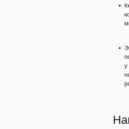
К
к
м
Э
п
у
н
р
На