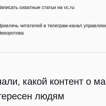
аписать охватные статьи на vc.ru
ривлечь читателей в телеграм-канал управл
Неворотова
нали, какой контент о м
тересен людям