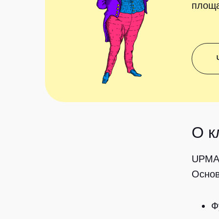
площа
О к
UPMAR
Основ
Ф