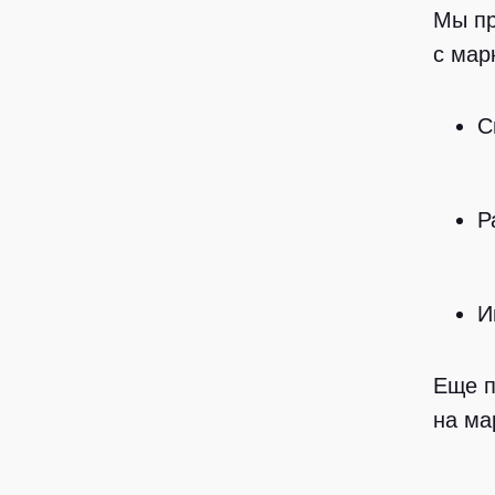
Мы пр
с мар
С
Р
И
Еще п
на ма