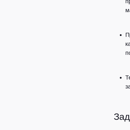
п
м
П
к
п
Т
з
Зад