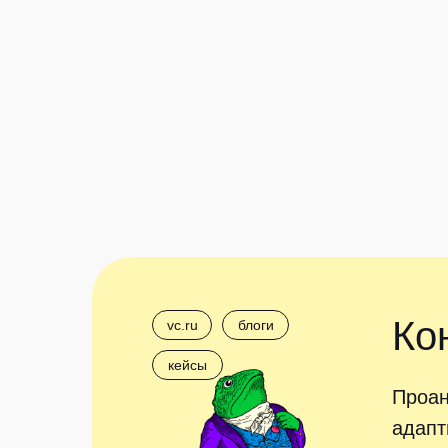
Ко
vc.ru
блоги
кейсы
Проан
адапт