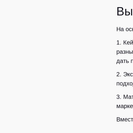
Вы
На ос
1. Ке
разны
дать 
2. Эк
подхо
3. Ма
марке
Вмест