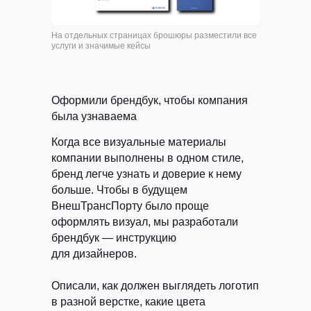
На отдельных страницах брошюры разместили все
услуги и значимые кейсы
HELLO@RYBA.TEAM
Оформили брендбук, чтобы компания
была узнаваема
Когда все визуальные материалы
компании выполнены в одном стиле,
бренд легче узнать и доверие к нему
больше. Чтобы в будущем
ВнешТрансПорту было проще
оформлять визуал, мы разработали
брендбук — инструкцию
для дизайнеров.
Описали, как должен выглядеть логотип
Согласен
на обработку моих данных
в разной верстке, какие цвета
в соответствии
с политикой