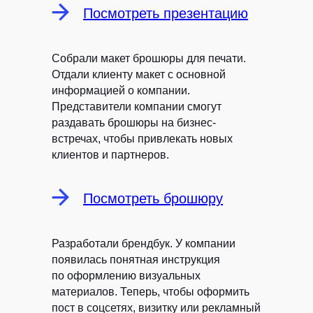
Посмотреть презентацию
Собрали макет брошюры для печати.
Отдали клиенту макет с основной
Клиентам
Авторам
информацией о компании.
Кейсы
Курсы
Представители компании смогут
раздавать брошюры на бизнес-
Блог
ЖИР
встречах, чтобы привлекать новых
Рыба.fm
клиентов и партнеров.
Партнерская
программа
Посмотреть брошюру
Разработали брендбук.
У компании
ВК
TELEGRAM
Виси.ру
появилась понятная инструкция
по оформлению визуальных
материалов. Теперь, чтобы оформить
пост в соцсетях, визитку или рекламный