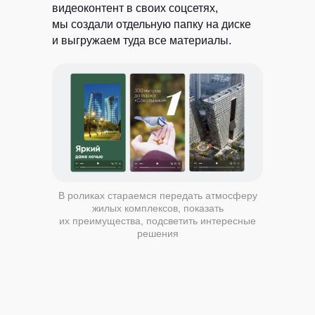
видеоконтент в своих соцсетях,
мы создали отдельную папку на диске
и выгружаем туда все материалы.
Согласен
на обработку моих данных
в соответствии
с политикой
конфиденциальности
Хочу получать
рассылку с советами,
статьями про контент-маркетинг и новостями
ОТПРАВИТЬ
В роликах стараемся передать атмосферу
жилых комплексов, показать
их преимущества, подсветить интересные
решения
ВСЕ УСЛУГИ РЕДАКЦИИ