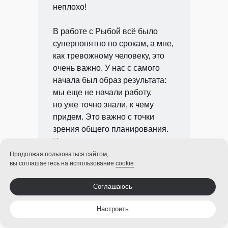
неплохо!
В работе с Рыбой всё было
суперпонятно по срокам, а мне,
как тревожному человеку, это
очень важно. У нас с самого
начала был образ результата:
мы еще не начали работу,
но уже точно знали, к чему
придем. Это важно с точки
зрения общего планирования.
И мне понравился результат,
в том числе по выходам в СМИ
Продолжая пользоваться сайтом,
вы соглашаетесь на использование
cookie
и блогах.
Соглашаюсь
Настроить