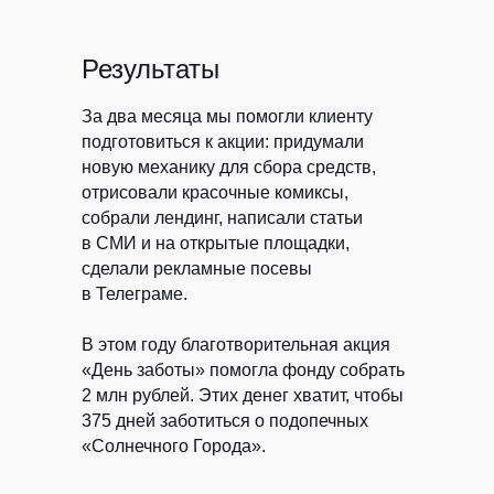
Результаты
За два месяца мы помогли клиенту
Клиентам
Авторам
подготовиться к акции: придумали
Кейсы
Курсы
новую механику для сбора средств,
отрисовали красочные комиксы,
Блог
ЖИР
собрали лендинг, написали статьи
Рыба.fm
в СМИ и на открытые площадки,
сделали рекламные посевы
Партнерская
в Телеграме.
программа
В этом году благотворительная акция
«День заботы» помогла фонду собрать
2 млн рублей. Этих денег хватит, чтобы
ВК
TELEGRAM
Виси.ру
375 дней заботиться о подопечных
«Солнечного Города».