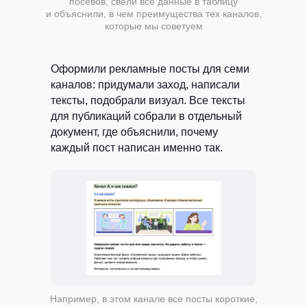
посевов, свели все данные в таблицу
конфиденциальности
и объяснили, в чем преимущества тех каналов,
которые мы советуем
Хочу получать
рассылку с советами,
статьями про контент-маркетинг и новостями
Оформили рекламные посты для семи
ОТПРАВИТЬ
каналов: придумали заход, написали
тексты, подобрали визуал. Все тексты
для публикаций собрали в отдельный
документ, где объяснили, почему
каждый пост написан именно так.
ВСЕ УСЛУГИ РЕДАКЦИИ
Например, в этом канале все посты короткие,