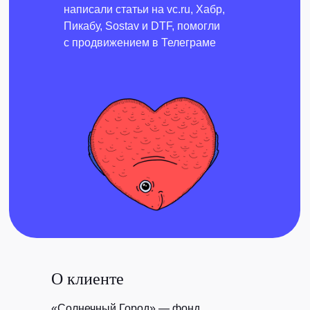
написали статьи на vc.ru, Хабр,
Пикабу, Sostav и DTF, помогли
с продвижением в Телеграме
О клиенте
«Солнечный Город» — фонд