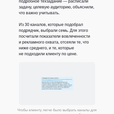
подробное техзадание — расписали
задачу, целевую аудиторию, объяснили,
что важно учитывать.
HELLO@RYBA.TEAM
Из 30 каналов, которые подобрал
подрядчик, выбрали семь. Для этого
посчитали показатели вовлеченности
и рекламного охвата, отсеяли те, что
ниже среднего, и те, которые
не подходили клиенту по цене.
Согласен
на обработку моих данных
Чтобы клиенту легче было выбрать каналы для
в соответствии
с политикой