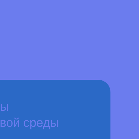
лы
овой среды