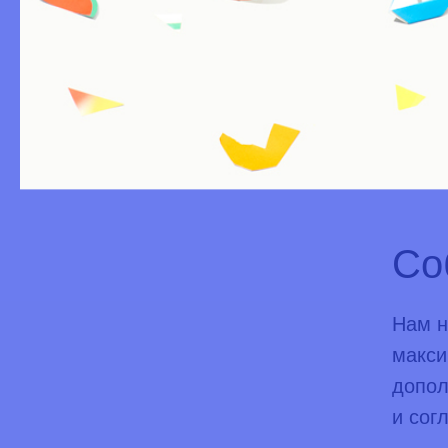
Расшифр
Со
Нам н
макси
допол
и сог