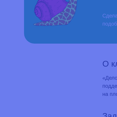
Сдела
подоб
О к
«Дело
подде
на пл
Зад