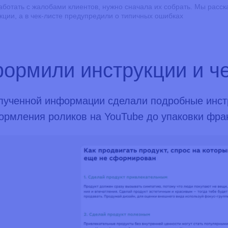
аботать с жалобами клиентов, нужно сначала их собрать. Мы расска
укции, а в чек-листе предупредили о типичных ошибках
ормили инструкции и ч
лученной информации сделали подробные инст
ормления роликов на YouTube до упаковки фра