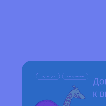
редакции
инструкции
До
к 