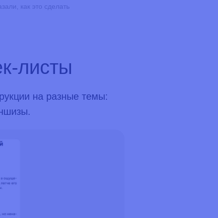
зали, как это сделать
ек-листы
рукции на разные темы:
ншизы.