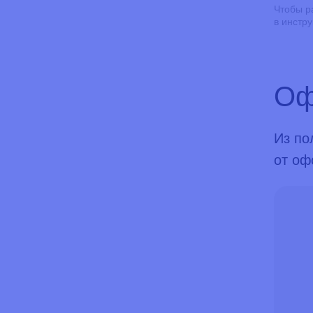
Чтобы р
в инстр
Оф
Из по
от оф