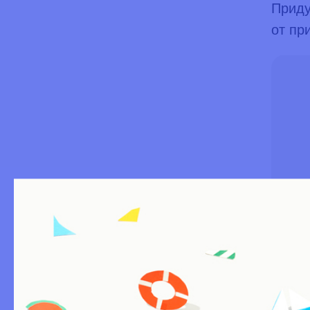
Приду
от пр