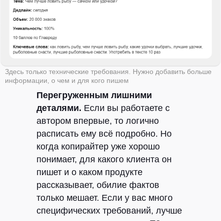
Здесь только технические требования. Нужно добавить больше
информации, о чем и для кого пишем
Перегруженным лишними
деталями.
Если вы работаете с
автором впервые, то логично
расписать ему всё подробно. Но
Клиентам
Авторам
когда копирайтер уже хорошо
Кейсы
Курсы
понимает, для какого клиента он
Блог
ЖИР
пишет и о каком продукте
Рыба.fm
рассказывает, обилие фактов
только мешает. Если у вас много
Партнерская
специфических требований, лучше
программа