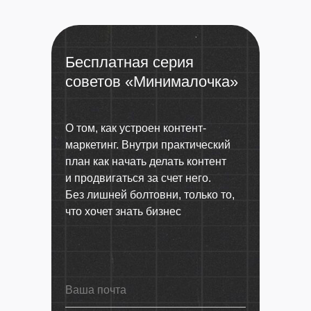
Бесплатная серия
советов «Минималочка»
О том, как устроен контент-
РАССЫЛКА
маркетинг. Внутри практический
план как начать делать контент
ПРО КОНТЕНТ-
и продвигаться за счет него.
МАРКЕТИНГ
Без лишней болтовни, только то,
ДЛЯ БИЗНЕСА
что хочет знать бизнес
Рассказываем о всяких полезных
вещах: как перестать зависеть
от сарафанки, как получать лиды
из контент-маркетинга, кому