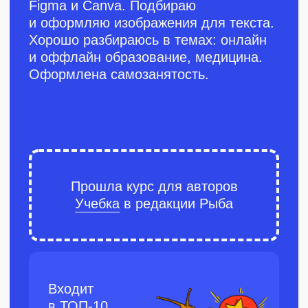
кейс
Пост для «Лента
Онлайн»
О проекте
Лента — это огромная сеть
гипермаркетов по всей стране. Туда
ходят тысячи людей каждый день
в разных городах России. Помимо
оффлайн магазинов, у Ленты есть
еще и мобильное приложение —
Лента Онлайн. Там доставку
продуктов можно заказать не выходя
из дома.
Задача