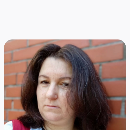
автор
почта
телеграм
Александра
Зимина
Копирайтер, SMM. Пишу
коммерческие тексты в форматах: