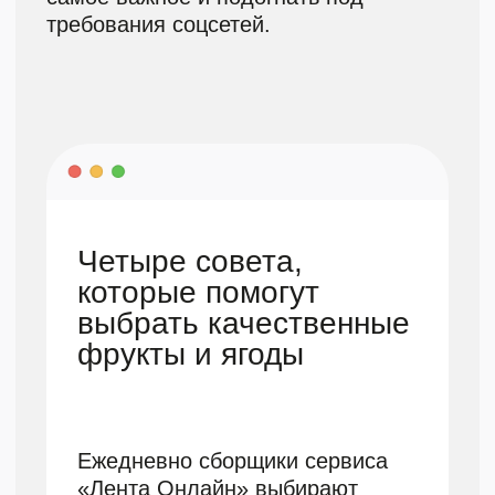
он более насыщенный.
кейс
Статья в блог «Дзен,
что нового»
О проекте
«Дзен, что нового» — канал для всех
пользователей Дзена. Контент канала
отражает то, о чем общество говорит
сегодня: статьи о трендах, новинках
кино, полезные материалы о моде,
дизайне, ремонте — большинство
текстов создаются вместе
с блогерами платформы