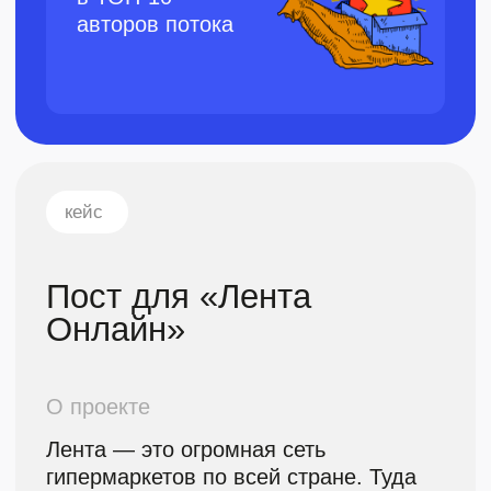
Лента написала статью в Яндекс
Промо Страницах с рекламой
доставки продуктов онлайн. Статья
получилась крутая, поэтому Лента
хотела дополнительно сделать из нее
пост для своих соцсетей. Автору
нужно было изучить статью, выделить
самое важное и подогнать под
требования соцсетей.
Четыре совета,
которые помогут
выбрать качественные
фрукты и ягоды
Ежедневно сборщики сервиса
«Лента Онлайн» выбирают