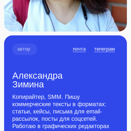
статьи, кейсы, письма для email-
рассылок, посты для соцсетей.
Работаю в графических редакторах
Figma и Canva. Подбираю
и оформляю изображения для текста.
Хорошо разбираюсь в темах: онлайн
и оффлайн образование, медицина.
Оформлена самозанятость.
Прошла курс для авторов
Учебка
в редакции Рыба
Входит
в ТОП-10
авторов потока