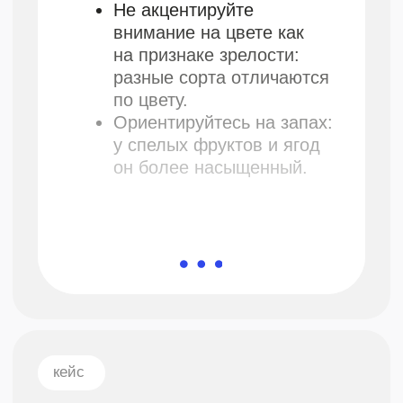
натуральная пища или
готовый корм
У хозяев котов и кошек есть
одна общая проблема: кормить
питомца натуральной пищей или
готовым кормом? Ответ на этот
вопрос разделяет владельцев
на два лагеря. Одни убеждены,
что сухой корм вреден и даже
опасен, другие — что рацион
из натуральных продуктов
невозможно правильно
составить в домашних
условиях.
Чтобы не полагаться
на ненадежные источники,
мы обратились к эксперту —
зооработнику
Алле
Вертьяновой
. Плюсы и минусы
кормления сухим кормом или
натуральными продуктами,
а также критерии выбора
в нашей статье.