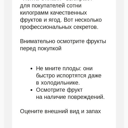
и выпускаются как авторские колонки.
Задача
Канал «Дзен, что нового» хочет
опубликовать статью на тему «Чем
кормить кошку: натуралка vs готовый
корм?». Автору нужно было собрать
фактуру, изучить материалы, которые
предоставил эксперт зооработница
Алла Вертьянова, написать статью
в стилистике канала и подобрать
иллюстрации.
Выбираем рацион
для кошки: