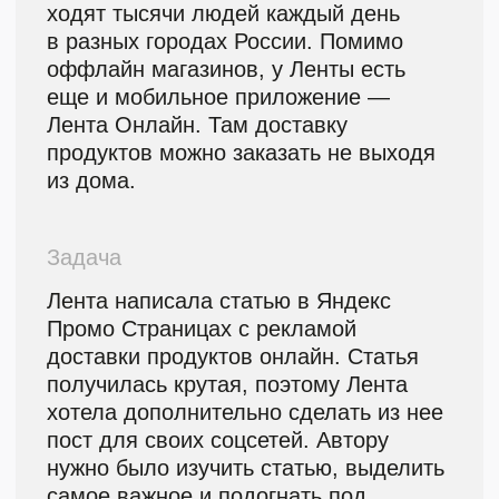
для покупателей сотни
килограмм качественных
фруктов и ягод. Вот несколько
профессиональных секретов.
Внимательно осмотрите фрукты
перед покупкой
Не мните плоды: они
быстро испортятся даже
в холодильнике.
Осмотрите фрукт
на наличие повреждений.
Оцените внешний вид и запах
Не акцентируйте
внимание на цвете как
на признаке зрелости:
разные сорта отличаются
по цвету.
Ориентируйтесь на запах:
у спелых фруктов и ягод