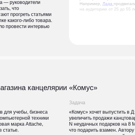
та — руководители
Например,
Лада
продвигал
зать, что
на аудиторию от 25 до 55 л
ают прогреть статьями
пке какого-либо товара.
ыло провести интервью
магазина канцелярии «Комус»
Задача
в для учебы, бизнеса
«Комус» хочет выпустить в Д
 компьютерной техники
увеличить продажи канцтовар
овая марка Attache,
N неудачных подарков на 8 М
 статье.
что подарить взамен. Автор