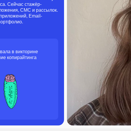
еса. Сейчас стажёр-
иложения, СМС и рассылок.
приложений, Email-
портфолио.
вала в викторине
ние копирайтинга