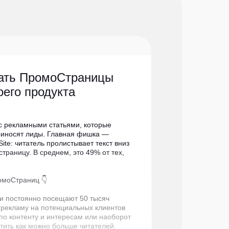
ать ПромоСтраницы
его продукта
 рекламными статьями, которые
риносят лиды. Главная фишка —
ite: читатель пролистывает текст вниз
траницу. В среднем, это 49% от тех,
моСтраниц 👇
и постоянно посещают 50 тысяч
 рекламу на потенциальных клиентов
по контенту и интересам или наоборот
тить как можно больше читателей.