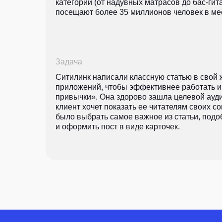
категории (от надувных матрасов до бас-гит
посещают более 35 миллионов человек в ме
Что лучше не да
Клиентам
Авторам
Задача
Кейсы
Курсы
Ситилинк написали классную статью в свой 
Цветы
Блог
ЖИР
приложений, чтобы эффективнее работать и
Цветов бывает слишк
привычки». Она здорово зашла целевой ауди
Рыба.fm
букетов неудобно, а
клиент хочет показать ее читателям своих с
быстро завянут сред
было выбрать самое важное из статьи, под
и оформить пост в виде карточек.
Цветы — индивидуаль
любимые цветы, упак
©
РЫБА, 2026
который любит цветы
Конфеты
Еда всегда чувствит
и психологических п