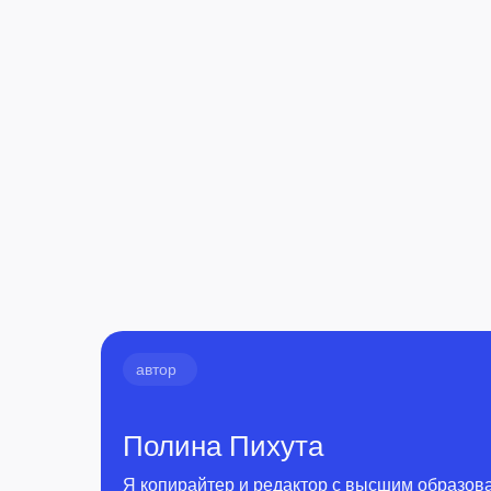
автор
Полина Пихута
Я копирайтер и редактор с высшим образов