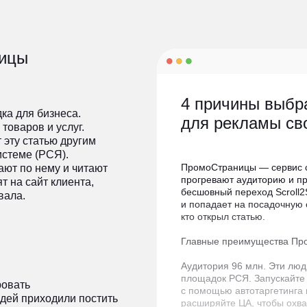
ницы
4 причины выбр
ка для бизнеса.
для рекламы сво
товаров и услуг.
 эту статью другим
истеме (РСЯ).
ПромоСтраницы — сервис с
ают по нему и читают
прогревают аудиторию и п
т на сайт клиента,
бесшовный переход Scroll2S
вала.
и попадает на посадочную с
кто открыл статью.
Главные преимущества Про
Аудитория 96 млн.
Эти люд
площадок РСЯ. Запускайте
ровать
с помощью автотаргетинга 
дей приходили постить
расширяйте ЦА, чтобы охва