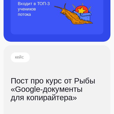
Задача
«Рыба» запустила новый бесплатный курс
«Google-документы для копирайтера», и хочет
написать рекламный пост. Аудитория поста —
начинающие авторы или те, кто только
планируют заняться копирайтингом. Им нужно
донести, почему важно научиться работать
с Google-документами, и призвать скачать
бесплатный курс. Перед тем, как писать пост,
автору нужно было провести интервью
с экспертом и собрать всю нужную фактуру.
Забирайте бесплатный
курс по гугл-документам,
чтобы прокачаться
в копирайтинге