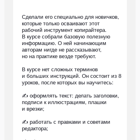
в преддверии 8 марта, чтобы увеличить
продажи канцтоваров среди родителей. Тема
статьи: N неудачных подарков на 8 Марта
для учителей и универсальная идея, что
подарить взамен. Автору нужно было
проанализировать фактуру от клиента,
сделать подборку неудачных подарков
и органично встроить рекламу канцтоваров
Attache. К статье нужно было подобрать
обложку и иллюстрации.
Как выбрать
практичный
и стильный подарок
для учителя на 8
Марта
В праздник 8 Марта хочется
порадовать учителя запоминающимся
подарком. Но обычно родители