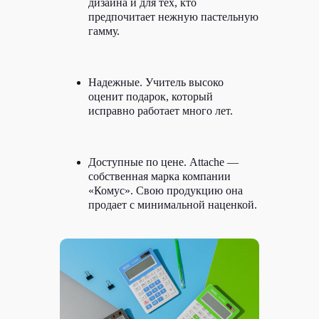
дизайна и для тех, кто
доступное. Например, установите
предпочитает нежную пастельную
интересные игры и позалипайте
в смартфоне. Представляем 5
гамму.
приложений, которые хорошо
разгружают голову.
Надежные. Учитель высоко
оценит подарок, который
исправно работает много лет.
Доступные по цене. Attache —
собственная марка компании
«Комус». Свою продукцию она
продает с минимальной наценкой.