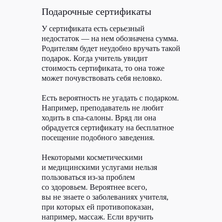
Подарочные сертификаты
У сертификата есть серьезный
недостаток — на нем обозначена сумма.
Родителям будет неудобно вручать такой
подарок. Когда учитель увидит
стоимость сертификата, то она тоже
может почувствовать себя неловко.
кейс
Есть вероятность не угадать с подарком.
Например, преподаватель не любит
ходить в спа-салоны. Вряд ли она
Статья в Журнал
обрадуется сертификату на бесплатное
Ситилинк
посещение подобного заведения.
О проекте
Некоторыми косметическими
и медицинскими услугами нельзя
Ситилинк — это онлайн-магазин техники
и вещей для жизни. Они продают десятки
пользоваться из-за проблем
тысяч наименований товаров и помогают
со здоровьем. Вероятнее всего,
не переплачивать. Держат низкие цены
вы не знаете о заболеваниях учителя,
за счет прямых поставок, большого объема,
собственных магазинов и пунктов выдачи.
при которых ей противопоказан,
В Ситилинк продаются компьютеры,
например, массаж. Если вручить
гаджеты, бытовая техника для красоты,