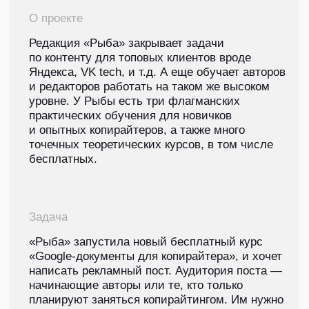
Сделали его специально для новичков,
которые только осваивают этот
рабочий инструмент копирайтера.
В курсе собрали базовую полезную
информацию. О ней начинающим
авторам нигде не рассказывают,
но на практике везде требуют.
В курсе нет сложных терминов
и больших инструкций.
Он состоит из 8
уроков, после которых вы научитесь:
✍️ оформлять текст: делать заголовки,
подписи к иллюстрациям, плашки
и врезки;
✍️ работать с правками и советами
редактора;
✍️ оформлять контент разных
форматов — презентаций, лендингов,
рассылок и т. п.