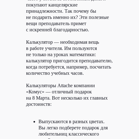
покупают канцелярские
приложения для
принадлежности. Так почему бы
спокойного отдыха
не подарить именно их? Эти полезные
Катаем шар, украшаем чехлы
вещи преподаватель примет
смартфонов и сражаемся
с искренней благодарностью.
с монстрами
Содержание
Калькулятор — необходимая вещь
в работе учителя. Им пользуются
Going Balls, чтобы покатать
шары по крутым трассам
не только на уроках математики:
DIY Phone Case Maker, чтобы
калькулятор пригодится преподавателю,
проявить творческие
когда потребуется, например, посчитать
способности
Swing Blade: Sword Action,
количество учебных часов.
чтобы сразиться с монстрами
Forest Island, чтобы
Калькуляторы Attache компании
насладиться природными
красотами
«Комус» — отличный подарок
Face Over: AI Face Swap, чтобы
на 8 Марта. Вот несколько их главных
создать забавное изображение
достоинств:
После работы хочется скорее
поужинать и лечь на диван перед
телевизором. Но не всегда удается
Выпускаются в разных цветах.
найти интересную передачу или
Вы легко подберете подарок для
фильм, порой они просто надоедают.
А идти в спортзал вечером уже нет
любительниц классического
сил, поэтому выберите что-то более