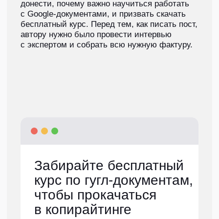
кейс
Статья в Дзен для
интернет-магазина
канцелярии «Комус»
О проекте
«Комус» — это интернет-гипермаркет товаров
для учебы, бизнеса и дома. Они продают все:
от канцелярии до компьютерной техники
и мебели. У «Комуса» есть собственная
торговая марка Attache, именно ее и нужно
было прорекламировать в статье.
Задача
«Комус» хочет выпустить в Дзене статью