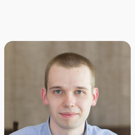
автор
почта
телеграм
Борис Назаров
Автор. Пишу посты для соцсетей, статьи
для Дзена и корпоративных блогов, письма
для email-рассылок на разные темы. Умею