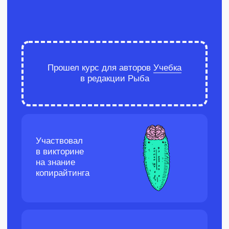
кейс
Пост про курс от Рыбы
«Google-документы
для копирайтера»
О проекте
Редакция «Рыба» закрывает задачи
по контенту для топовых клиентов вроде
Яндекса, VK tech, и т.д. А еще обучает авторов
и редакторов работать на таком же высоком
уровне. У Рыбы есть три флагманских
практических обучения для новичков
и опытных копирайтеров, а также много
точечных теоретических курсов, в том числе
бесплатных.