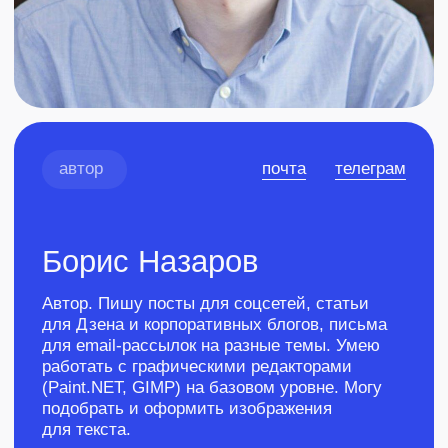
работать с графическими редакторами
(Paint.NET, GIMP) на базовом уровне. Могу
подобрать и оформить изображения
для текста.
Прошел курс для авторов
Учебка
в редакции Рыба
Участвовал
в викторине
на знание
копирайтинга
Входит в ТОП-3
учеников
потока