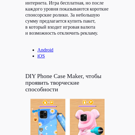
интернета. Игра бесплатная, но после
каждого уровня показываются короткие
спонсорские ролики. За небольшую
сумму предлагается купить пакет,
в который входит игровая валюта
и возможность отключить рекламу.
Android
iOS
Клиентам
Авторам
Кейсы
Курсы
DIY Phone Case Maker, чтобы
Блог
ЖИР
проявить творческие
способности
Рыба.fm
Партнерская
программа