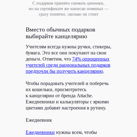
С подарков принято снимать ценники,
но на сертификате же написан номинал —
сразу понятно, сколько он стоит
Вместо обычных подарков
выбирайте канцелярию
кейс
Учителям всегда нужны ручки, стикеры,
бумага. Это все они покупают на свои
Статья в Журнал
деньги. Отметим, что
74% опрошенных
Ситилинк
учителей среди рациональных подарков
предпочли бы получить канцелярию
.
О проекте
Чтобы порадовать учителей и поберечь
Ситилинк — это онлайн-магазин техники
их кошельки, присмотритесь
и вещей для жизни. Они продают десятки
к канцелярии от бренда Attache.
тысяч наименований товаров и помогают
не переплачивать. Держат низкие цены
Ежедневники и калькуляторы с яркими
за счет прямых поставок, большого объема,
цветами добавят настроения в рутину.
собственных магазинов и пунктов выдачи.
В Ситилинк продаются компьютеры,
гаджеты, бытовая техника для красоты,
Ежедневник
дома, дачи и офиса, регулярно появляются
новые категории (от надувных матрасов
Ежедневники
нужны всем, чтобы
до бас-гитар). Ситилинк посещают более 35
миллионов человек в месяц.