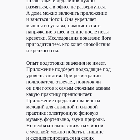
После задач и дедлайнов нужно
размяться, а в офисе не развернуться.
А дома можно включить приложение
Клиентам
Авторам
и заняться йогой. Она укрепляет
Кейсы
Курсы
мышцы и суставы, помогает снять
напряжение в шее и спине после позы
Блог
ЖИР
креветки. Исследования показали: йога
Рыба.fm
пригодится тем, кто хочет спокойствия
и крепкого сна.
Партнерская
программа
Опыт подготовки значения не имеет.
Приложение подберет подходящие под
уровень занятия. При регистрации
пользователь отвечает, новичок ли
он или готов к самым сложным асанам,
ВК
TELEGRAM
Виси.ру
какую практику предпочитает.
Приложение предлагает варианты
мелодий для активной и силовой
практики: электронную фоновую
музыку, фортепьяно, звуки природы.
Но необязательно заниматься йогой
Политика конфиденциальности
с музыкой: можно побыть в тишине
и сконцентрироваться на своих