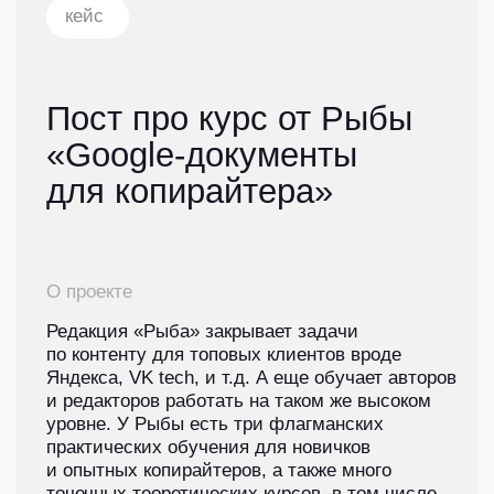
бесплатный курс. Перед тем, как писать пост,
автору нужно было провести интервью
с экспертом и собрать всю нужную фактуру.
Начинающим авторам:
встречайте
бесплатный курс
по гугл-документам
Курсов про гугл-доки много. А для
копирайтеров их не было, тем более
бесплатных, поэтому мы создали
свой. Внутри — опыт наших авторов,
редакторов и главредов, который
поможет начинающему автору
оформлять тексты.