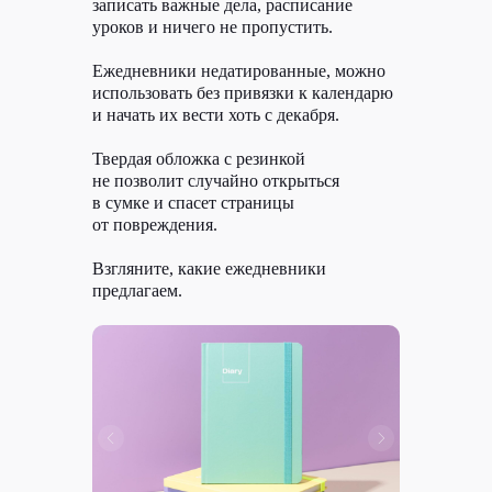
записать важные дела, расписание
уроков и ничего не пропустить.
Ежедневники недатированные, можно
использовать без привязки к календарю
Задача
и начать их вести хоть с декабря.
У клиента есть Журнал Ситилинк. В нем есть
раздел «Гаджеты», и Ситилинк хочет
Твердая обложка с резинкой
опубликовать там статью на тему «Подборка
не позволит случайно открыться
мобильных приложений, которые помогут
расслабиться». Автору нужно было собрать
в сумке и спасет страницы
не менее 5 приложений и описать, как они
от повреждения.
работают, как помогут разгрузить голову.
Взгляните, какие ежедневники
предлагаем.
От котиков до йоги:
5 приложений, которые
помогут расслабиться