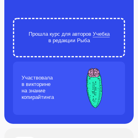
Пост про курс от Рыбы
«Google-документы
для копирайтера»
О проекте
Редакция «Рыба» закрывает задачи
по контенту для топовых клиентов вроде
Яндекса, VK tech, и т.д. А еще обучает авторов
и редакторов работать на таком же высоком
уровне. У Рыбы есть три флагманских
практических обучения для новичков
и опытных копирайтеров, а также много
точечных теоретических курсов, в том числе
бесплатных.
Задача
«Рыба» запустила новый бесплатный курс
«Google-документы для копирайтера», и хочет
написать рекламный пост. Аудитория поста —
начинающие авторы или те, кто только
планируют заняться копирайтингом. Им нужно
донести, почему важно научиться работать
с Google-документами, и призвать скачать