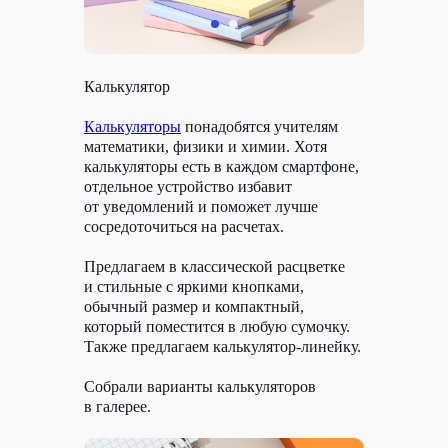
У людей только одно желание после
тяжелого рабочего дня —
расслабиться. У каждого свои
способы перезагрузки: одни проводят
вечер в кресле с книгой, другие —
Калькулятор
смотрят сериал, третьи листают
ленты соцсетей.
Калькуляторы
понадобятся учителям
Иногда привычные способы отдыха
математики, физики и химии. Хотя
приедаются и хочется попробовать
что-то новое. Для тех, кто ищет
калькуляторы есть в каждом смартфоне,
свежие идеи для досуга,
отдельное устройство избавит
мы подготовили подборку приложений
от уведомлений и поможет лучше
на русском языке. Они помогут
расслабиться после рабочего дня,
сосредоточиться на расчетах.
разгрузить тело и мозг.
Предлагаем в классической расцветке
и стильные с яркими кнопками,
обычный размер и компактный,
который поместится в любую сумочку.
Также предлагаем калькулятор-линейку.
Собрали варианты калькуляторов
в галерее.