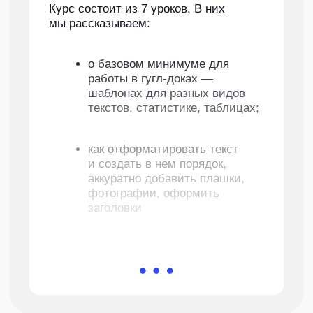
Подарок учителю
на 8 Марта:
3 неудачных
варианта
и 1 хороший
Каждый раз перед праздниками
в родительских чатах начинаются
споры по вопросу: «Что-то будем
дарить учителю?». В результате
подарок не оправдывает ожиданий:
выбрали дежурный набор «цветы
и конфеты». Рассказываем, какие
недостатки у трех банальных подарков
учителям на 8 Марта, и предлагаем
альтернативу.