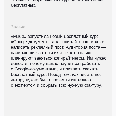
Курс состоит из 7 уроков. В них
мы рассказываем:
о базовом минимуме для
работы в гугл-доках —
шаблонах для разных видов
текстов, статистике, таблицах;
как отформатировать текст
и создать в нем порядок,
аккуратно добавить плашки,
фотографии, оформить
заголовки
кейс
Статья в Дзен для