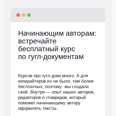
интернет-магазина
канцелярии «Комус»
О проекте
«Комус» — это интернет-гипермаркет товаров
для учебы, бизнеса и дома. Они продают все:
от канцелярии до компьютерной техники
и мебели. У «Комуса» есть собственная
торговая марка Attache, именно ее и нужно
было прорекламировать в статье.
Задача
«Комус» хочет выпустить в Дзене статью
в преддверии 8 марта, чтобы увеличить
продажи канцтоваров среди родителей. Тема
статьи: N неудачных подарков на 8 Марта
для учителей и универсальная идея, что
подарить взамен. Автору нужно было
проанализировать фактуру от клиента,
сделать подборку неудачных подарков
и органично встроить рекламу канцтоваров
Attache. К статье нужно было подобрать
обложку и иллюстрации.