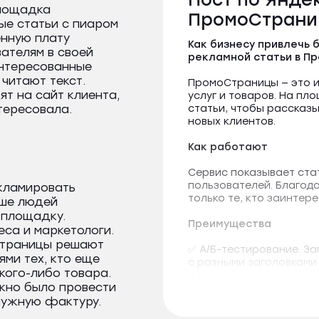
площадка
ПромоСтрани
ые статьи с пиаром
енную плату
Как бизнесу привлечь
вателям в своей
рекламной статьи в П
интересованные
 читают текст.
ПромоСтраницы — это и
ят на сайт клиента,
услуг и товаров. На п
тересовала.
статьи, чтобы рассказы
новых клиентов.
Как работают
Сервис показывает ста
пользователей. Благод
кламировать
только те, кто заинтер
ьше людей
 площадку.
Преимущества
еса и маркетологи.
Страницы решают
✅ А/Б-тестирование. З
ями тех, кто еще
с разными заголовками
кого-либо товара.
и покажут лучшие из них
ужно было провести
нужную фактуру.