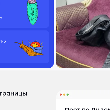
а
а
П-5
Страницы
Пост по Янде