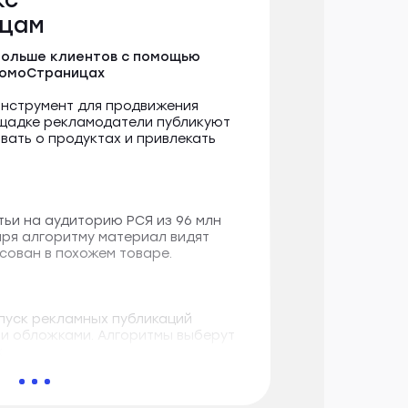
цам
 больше клиентов с помощью
ромоСтраницах
нструмент для продвижения
лощадке рекламодатели публикуют
вать о продуктах и привлекать
тьи на аудиторию РСЯ из 96 млн
аря алгоритму материал видят
есован в похожем товаре.
апуск рекламных публикаций
 и обложками. Алгоритмы выберут
.