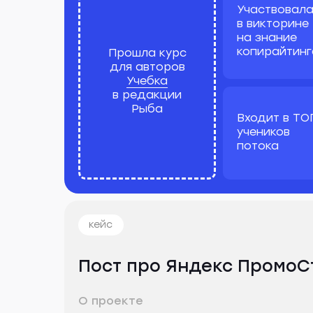
Участвовал
в викторине
на знание
копирайтинг
Прошла курс
для авторов
Учебка
в редакции
Рыба
Входит в ТО
учеников
потока
кейс
Пост про Яндекс Промо
О проекте