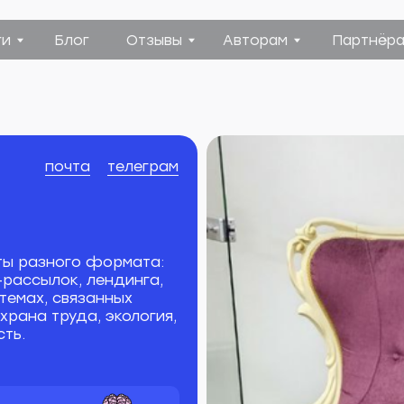
Блог
Отзывы
Авторам
Партнёрам
Конта
почта
телеграм
ты разного формата:
l-рассылок, лендинга,
темах, связанных
рана труда, экология,
ть.