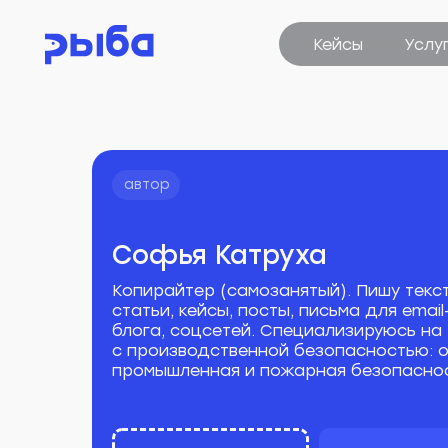
Кейсы
Услуги
автор
Софья Катруха
Копирайтер (самозанятый). Пишу текс
статьи, кейсы, посты, письма для emai
блога, соцсетей. Специализируюсь на 
с производственной безопасностью: ох
промышленная и пожарная безопаснос