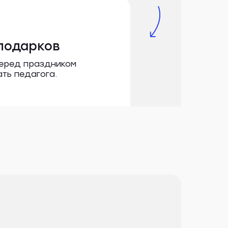
 подарков
Перед праздником
ть педагога.