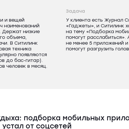
Задача
ки и вещей
У клиента есть Журнал С
яч наименований
«Гаджеты», и Ситилинк х
. Держат низкие
на тему «Подборка моби
го объема,
помогут расслабиться».
ачи. В Ситилинк
не менее 5 приложений и
овая техника
помогут разгрузить голов
гулярно появляются
в до бас-гитар).
в человек в месяц.
тдыха: подборка мобильных прил
о устал от соцсетей