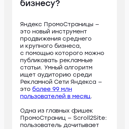
для всех пользователей Дзена.
Контент канала отражает то,
о чем общество говорит сегодня:
статьи о трендах, новинках кино,
полезные материалы о моде,
дизайне, ремонте — большинство
текстов создаются вместе
с блогерами платформы
и выпускаются как авторские
колонки.
Задача
Канал «Дзен, что нового» хочет
опубликовать статью на тему
«Чем кормить кошку: натуралка
vs готовый корм?». Автору нужно
было собрать фактуру, изучить
материалы, которые предоставил
эксперт зооработница Алла
Вертьянова, написать статью
в стилистике канала и подобрать
иллюстрации.