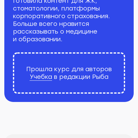
Пост про Яндекс
ПромоСтраницы
О проекте
Яндекс ПромоСтраницы — это
такая площадка для бизнеса.
Компании пишут рекламные
статьи с пиаром товаров и услуг.
А Яндекс за определенную плату
показывает эту статью другим
пользователям в своей
рекомендательной системе (РСЯ).
Заинтересованные люди видят
баннер, кликают по нему и читают
текст. А из статьи пользователи
уже переходят на сайт клиента,
если реклама товара в статье
их заинтересовала.
Задача
С помощью поста Яндекс хочет