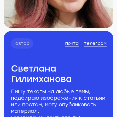
подбираю изображения к статьям
или постам, могу опубликовать
материал.
Готовила контент для ЖК,
стоматологии, платформы
корпоративного страхования.
Больше всего нравится
рассказывать о медицине
и образовании.
Прошла курс для авторов
Учебка
в редакции Рыба
кейс