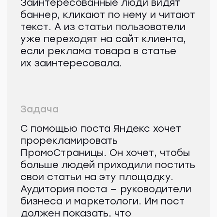
бизнесу?
Яндекс ПромоСтраницы —
это новый инструмент
продвижения среднего
и крупного бизнеса,
с помощью которого можно
публиковать рекламные
статьи. Умный алгоритм
ищет аудиторию среди
Рекламной Сети Яндекса —
это
более 99 млн
пользователей в месяц
.
Одна из главных фишек
ПромоСтраниц — Scroll2Site:
пользователь дочитывает
статью и может сразу
перейти на сайт компании,
просто проскроллив
страницу до конца.
Для чего нужны
ПромоСтраницы?