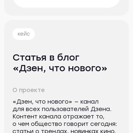
фото
freepik.com
Про натуральное
Клиентам
Авторам
питание
Кейсы
Курсы
Главный плюс натурального
кормления кошки — больше
Блог
ЖИР
возможностей подобрать
Рыба.fm
сбалансированный рацион,
полностью
соответствующий
Партнерская
потребностям питомца.
программа
Он не будет содержать
искусственных добавок,
консервантов и химии.