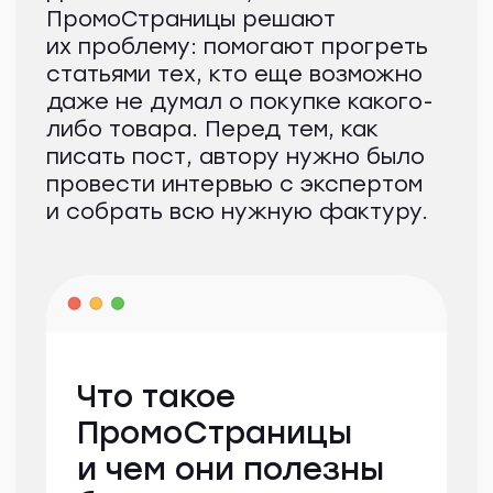
ПромоСтраницы позволяют
привлечь новую «холодную»
аудиторию, которая еще
не заинтересована
в продукте. С помощью
статей вы строите
доверительные отношения
с аудиторией, повышаете
узнаваемость бренда.
кейс
Статья в блог
«Дзен, что нового»
О проекте
«Дзен, что нового» — канал