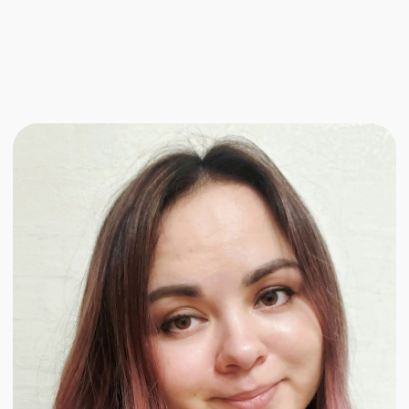
автор
почта
телеграм
Светлана
Гилимханова
Пишу тексты на любые темы,