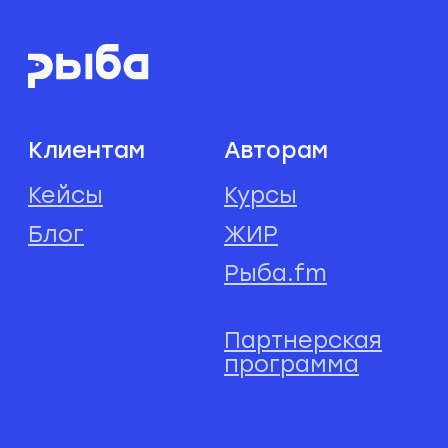
примерно 5−25%: отварные
рис, картофель, тертая
свежая морковь, огурец,
тыква, кабачок.
Дважды в неделю можно
давать немного морской
рыбы без костей. Иногда —
кисломолочку в виде
творога, кефира или
йогурта без сахара и других
добавок, если кошка
нормально переносит
лактозу.
— Возможно ли обеспечить
правильное питание кошки,
если готовить его
самостоятельно? В теории —
да: выверять количество
белков, жиров и углеводов,
витаминов и минералов
с учетом особенностей. Для
этого потребуется
консультация ветеринара,