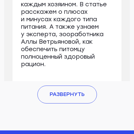
В сыром виде мясо хоть
и полезнее, но может быть
заражено различными
паразитами, поэтому важно
РАЗВЕРНУТЬ
приобретать его
у проверенного
производителя или отдать
предпочтение варке
Доля растительной пищи
должна составлять