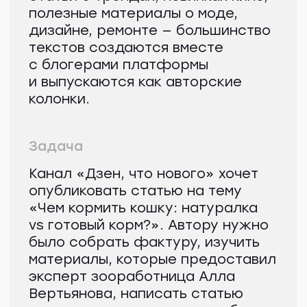
ВК
TELEGRAM
Виси.ру
Политика конфиденциальности
©
РЫБА, 2026
Натуральным питанием для
кошки считается специально
составленный рацион
конкретно для нее, ни в коем
случае не
с «человеческого» стола.
Фото с
freepik.com
Весомый минус
натурального питания —
трудоемкость
приготовления, наличие
места для хранения,
времени для приготовления