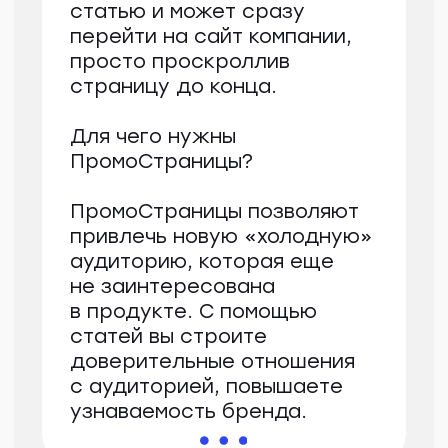
Чем кормить кошку:
натуралка
vc готовый корм?
Вопрос, чем кормить кошку:
готовить питомцу
самостоятельно или
покупать готовый корм,
неизбежно возникает перед
каждым хозяином. В статье
расскажем о плюсах
и минусах каждого типа
питания. А также узнаем
у эксперта, зооработника
Аллы Ветрьяновой, как
обеспечить питомцу
полноценный здоровый
рацион.