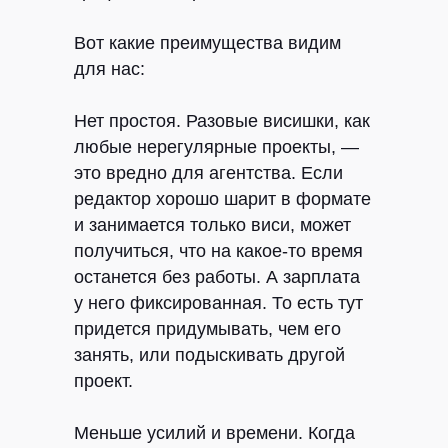
Кейсы
Курсы
Блог
ЖИР
Вот какие преимущества видим
Рыба.fm
для нас:
Партнерская
Нет простоя.
Разовые висишки, как
программа
любые нерегулярные проекты, —
это вредно для агентства. Если
редактор хорошо шарит в формате
ВК
TELEGRAM
Виси.ру
и занимается только виси, может
получиться, что на какое-то время
останется без работы. А зарплата
у него фиксированная. То есть тут
придется придумывать, чем его
Политика конфиденциальности
занять, или подыскивать другой
проект.
©
РЫБА, 2026
Меньше усилий и времени.
Когда