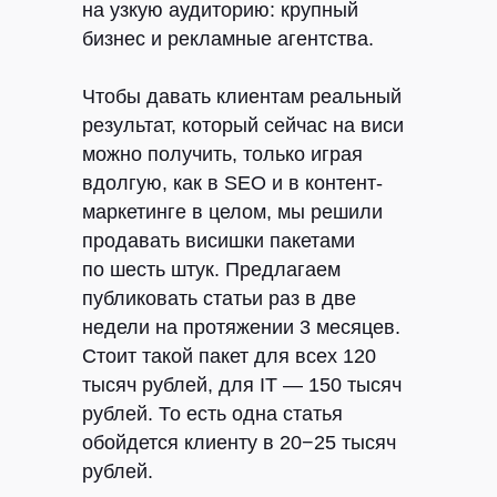
ДЛЯ БИЗНЕСА
на узкую аудиторию: крупный
бизнес и рекламные агентства.
Рассказываем о всяких полезных
Чтобы давать клиентам реальный
вещах: как перестать зависеть
результат, который сейчас на виси
от сарафанки, как получать лиды
можно получить, только играя
из контент-маркетинга, кому
поручить создание контента,
вдолгую, как в SEO и в контент-
сколько денег нужно закладывать
маркетинге в целом, мы решили
на продвижение и много чего еще
продавать висишки пакетами
по шесть штук. Предлагаем
публиковать статьи раз в две
Ваша почта
недели на протяжении 3 месяцев.
Стоит такой пакет для всех 120
Согласен
на обработку моих данных
тысяч рублей, для IT — 150 тысяч
в соответствии
с политикой конфиденциальности
рублей. То есть одна статья
ПОДПИСАТЬСЯ
обойдется клиенту в 20−25 тысяч
рублей.