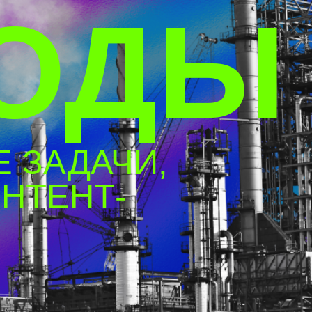
ДАЧИ,
НТ-