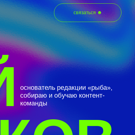
связаться ☻
ователь редакции «рыба»,
ираю и обучаю контент-
анды
КОВ