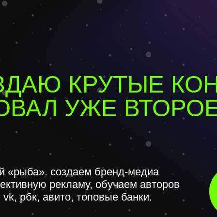
вную рекламу, обучаем авторов
п
бк, авито, топовые банки.
УСТИЛ ЛЕГЕНДАРНО
ВТОРОВ И РЕДАКТО
АКТИКУ
ии нашу собственную школу
й. десятки потоков, сотни
см
 среди достижений школы —