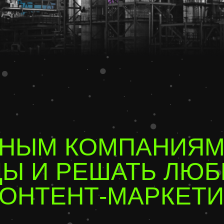
ЫМ КОМПАНИЯМ СТ
 И РЕШАТЬ ЛЮБЫЕ З
НТЕНТ-МАРКЕТИНГО
чу задачи, помогу подобрать исполнителей под з
тавлю программу обучения, проведу лекции и со
аторов, если нужны домашки