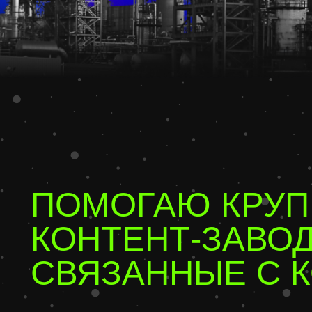
ПОМОГАЮ КРУПН
КОНТЕНТ-ЗАВОДЫ
СВЯЗАННЫЕ С КО
( 01 )
изу
СОБЕРУ РЕДАКЦИЮ
ДЛЯ ПРОЕКТА
( 02 )
сос
ОБУЧУ ВАШИХ
кур
СОТРУДНИКОВ