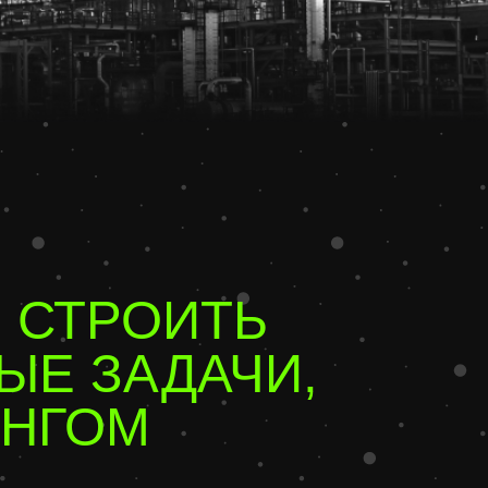
РОИТЬ
АДАЧИ,
М
адачи и бюджет
беру команду