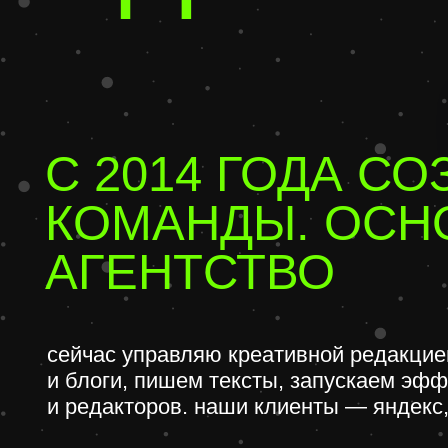
и блоги, пишем тексты, запускаем эффекти
и редакторов. наши клиенты — яндекс, vk, р
ПРИДУМАЛ И ЗАП
ОБУЧЕНИЕ ДЛЯ А
С УПОРОМ НА ПР
за два года запустил и выстроил в редакц
авторов и редакторов. сделал ее прибыльно
специалистов и ни одного плохого отзыва.
коллаб с яндексом по обучению авторов.