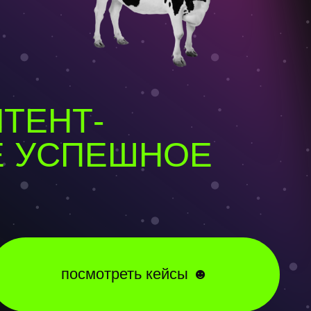
осмотреть кейсы ☻
Е
РОВ
отреть все курсы ☻