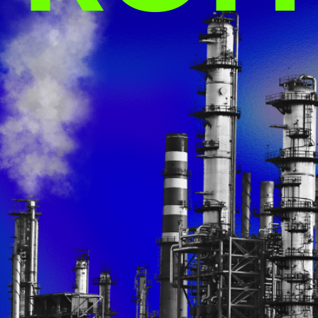
И
С
М