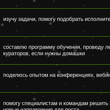
елюсь опытом на конференциях, вебинарах или 
огу специалистам и командам решить задачи с к
ые направления для роста
АССНОГО