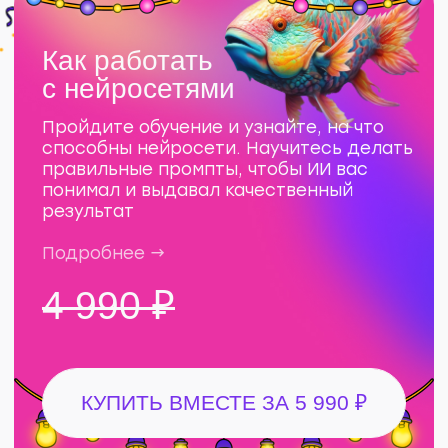
авторов и редакторов, которые
хотят зарабатывать на текстах
для IT-компаний
Подробнее →
4 990 ₽
Как работать
с нейросетями
Пройдите обучение и узнайте, на что
способны нейросети. Научитесь делать
правильные промпты, чтобы ИИ вас
понимал и выдавал качественный
результат
Подробнее →