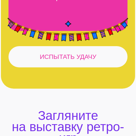
Прикупите модные
вещички себе и
близким!
КУПИТЬ ЧЕРНУЮ ФУТБОЛКУ
КУПИТЬ БЕЛУ