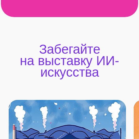
и, если тебе повезет,
получишь что-нибудь
ценное!
ИСПЫТАТЬ УДАЧУ
Загляните
на выставку ретро-
игр