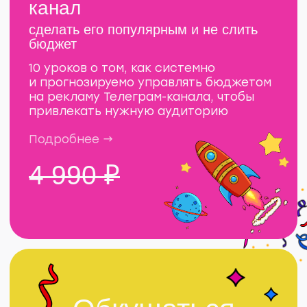
КУПИТЬ БЛОКНОТИК
192 крепких, красивых
и офигенских белых листа.
Можно рисовать, записывать
клиентские задачки.
Эксклюзив от «Рыбы», только
для ярмарки. В свободной
продаже нет и в ближайшее
время не планируется =)
Забегайте
на выставку ИИ-
искусства