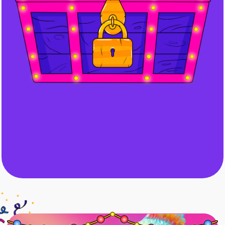
Как работать
с нейросетями
Пройдите обучение и узнайте, на что
способны нейросети. Научитесь делать
правильные промпты, чтобы ИИ вас
понимал и выдавал качественный
результат
Подробнее →
4 990 ₽
КУПИТЬ ВМЕСТЕ ЗА 5 990 ₽
Тексты для айти
Курс для копирайтеров,