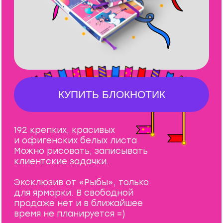
Попытаться
поймать удачу
за хвост
Вперед! Жми кнопку,