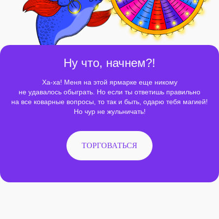
Ну что, начнем?!
Ха-ха! Меня на этой ярмарке еще никому
не удавалось обыграть. Но если ты ответишь правильно
на все коварные вопросы, то так и быть, одарю тебя магией!
Но чур не жульничать!
ТОРГОВАТЬСЯ