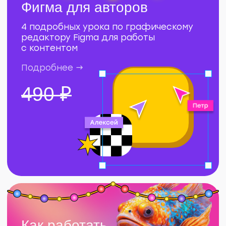
Подробнее →
4 990 ₽
Обкушаться
пирогами и купить
все курсы разом оО
Эксклюзив от «Рыбы», только для
ярмарки. В свободной продаже нет
и в ближайшее время не планируется =)
КУПИТЬ ВМЕСТЕ ЗА 6 990 ₽
192 крепких, красивых и офигенских
белых листа. Можно рисовать,
записывать клиентские задачки.