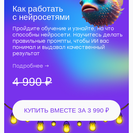
с нейросетями
Пройдите обучение и узнайте, на что
способны нейросети. Научитесь делать
правильные промпты, чтобы ИИ вас
понимал и выдавал качественный
результат
Подробнее →
4 990 ₽
КУПИТЬ ВМЕСТЕ ЗА 5 990 ₽
Как продвинуть Телеграм-
канал
сделать его популярным и не слить
бюджет
10 уроков о том, как системно
и прогнозируемо управлять бюджетом
на рекламу Телеграм-канала, чтобы
привлекать нужную аудиторию