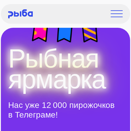
Рыбная
ярмарка
Нас уже 12 000 пирожочков
в Телеграме!
Спасибо вам за то, что читаете
нас и участвуете в наших движухах!
Мы вас очень любим и в честь этого
организовали большую ярмарку.
На этой странице можно купить
наши курсы по скидке, попробовать