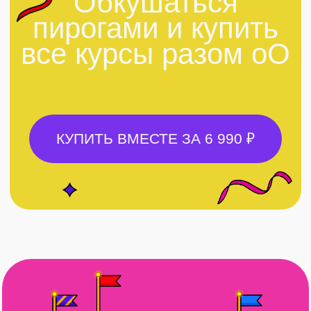
Увидела в канале «Миша, давай
Дока с Марти рис
по новой» пост о том, как можно
«Булочку» для обл
повторить рисованный от руки
Тема была про эл
стиль с помощью MidJourney.
а оформляли всю
С пятой попытки у меня получился
в стиле Назад в б
более-менее неплохой результат,
Интересно, что н
и я сразу понесла редактору
отказывалась рис
с фразой «смотри, что я сделаль»
Скорее всего пото