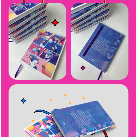
и Марти действую
права.
Поторгуйтесь
с гадалкой