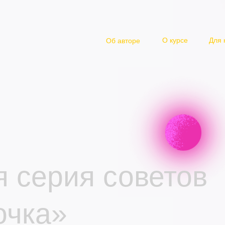
О курсе
Для 
Об авторе
 серия советов
очка»