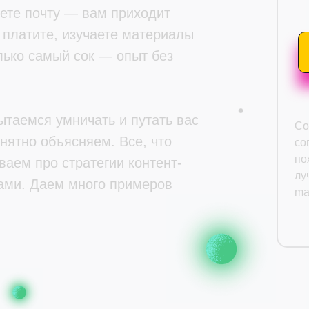
те почту — вам приходит
е платите, изучаете материалы
олько самый сок — опыт без
таемся умничать и путать вас
Со
нятно объясняем. Все, что
со
по
аем про стратегии контент-
лу
сами. Даем много примеров
ma