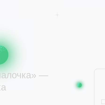
малочка» —
ка