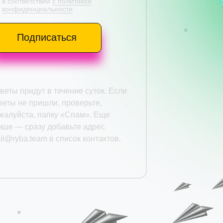
в соответствии
с политикой
конфиденциальности
Подписаться
веты придут в течение суток. Если
веты не пришли, проверьте,
жалуйста, папку «Спам». Еще
чше — сразу добавьте адрес
il@ryba.team в список контактов.