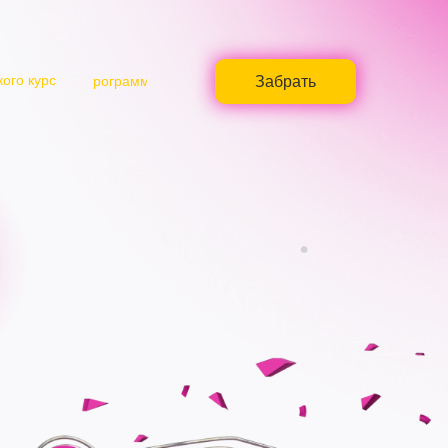
кого курс
Забрать
Программа