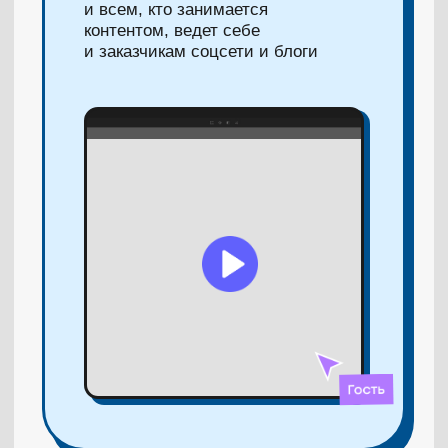
На сколько даете доступ
к курсу по Фигме?
Навсегда. Читайте уроки в удобном темпе.
Будут ли домашки?
Как мне получить уроки?
Я могу вернуть деньги,
если мне не понравится?
Я оплатил курс, а на почту
ничего не пришло. Что
делать?