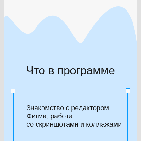
и составлять композицию
Работа с презентациями
Натренируетесь делать крутые
презентации для себя
и клиентов. Освоите базовую
анимацию и создание прототипов
Бонусы в каждом уроке.
Делимся шаблонами,
мокапами, подборками
классных шрифтов и иконок.
Сразу после подписки
вы получите доступ
к личному кабинету.