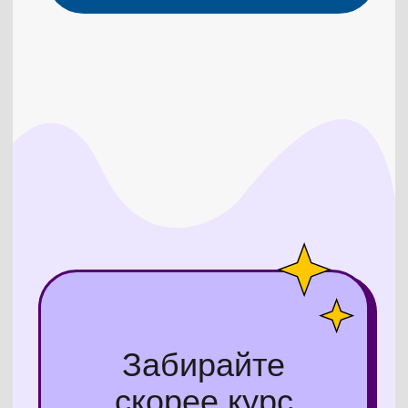
Договор-оферта
Политика конфиденциальности
ИП Рожков Алексей Игоревич
ОГРНИП 317482700008782
Эл. почта для связи: p.volkov@ryba.team