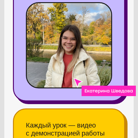
в любое время.
В каждом уроке есть
учебные материалы
для тренировки навыков
Берете их и пробуете повторить
работу дизайнера. Так
и научитесь.
90% знаний по Фигме —
в курсе
Вы получите базовые навыки, которые
можно применить к любой задаче.
Например, если освоите уроки
по работе со скриншотами
и презентациями, то сможете
собирать макеты посадочных страниц.
И не только.